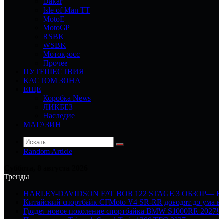
Dakar
Isle of Man TT
MotoE
MotoGP
RSBK
WSBK
Мотокросс
Прочее
ПУТЕШЕСТВИЯ
КАСТОМ ЗОНА
ЕЩЕ
Коробка News
ЛИКБЕЗ
Наследие
МАГАЗИН
Random Article
Суббота, 8 августа 2026
Тренды
HARLEY-DAVIDSON FAT BOB 122 STAGE 3 ОБЗОР—
Китайский спортбайк CFMoto V4 SR-RR доводят до ума в
Грядет новое поколение спортбайка BMW S1000RR 2027!