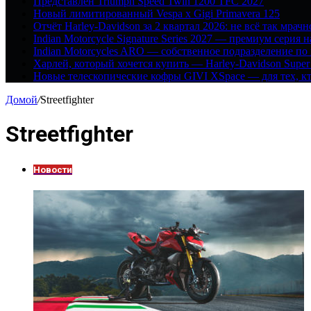
Представлен Triumph Speed Twin 1200 TFC 2027
Новый лимитированный Vespa x Gigi Primavera 125
Отчёт Harley-Davidson за 2 квартал 2026: не всё так мрачн
Indian Motorcycle Signature Series 2027 — премиум серия 
Indian Motorcycles ARO — собственное подразделение по
Харлей, который хочется купить — Harley-Davidson Super
Новые телескопические кофры GIVI XSpace — для тех, кт
Домой
/
Streetfighter
Streetfighter
Новости