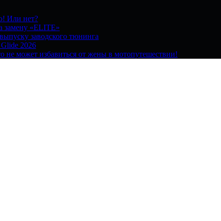
о! Или нет?
на замену «ELITE»
 выпуску заводского тюнинга
 Glide 2026
о не может избавиться от жены в мотопутешествии!