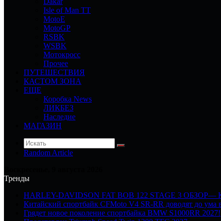
Dakar
Isle of Man TT
MotoE
MotoGP
RSBK
WSBK
Мотокросс
Прочее
ПУТЕШЕСТВИЯ
КАСТОМ ЗОНА
ЕЩЕ
Коробка News
ЛИКБЕЗ
Наследие
МАГАЗИН
Random Article
Воскресенье, 9 августа 2026
Тренды
HARLEY-DAVIDSON FAT BOB 122 STAGE 3 ОБЗОР—
Китайский спортбайк CFMoto V4 SR-RR доводят до ума в
Грядет новое поколение спортбайка BMW S1000RR 2027!