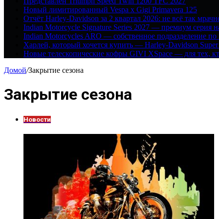
Представлен Triumph Speed Twin 1200 TFC 2027
Новый лимитированный Vespa x Gigi Primavera 125
Отчёт Harley-Davidson за 2 квартал 2026: не всё так мрачн
Indian Motorcycle Signature Series 2027 — премиум серия 
Indian Motorcycles ARO — собственное подразделение по
Харлей, который хочется купить — Harley-Davidson Super
Новые телескопические кофры GIVI XSpace — для тех, кт
Домой
/
Закрытие сезона
Закрытие сезона
Новости