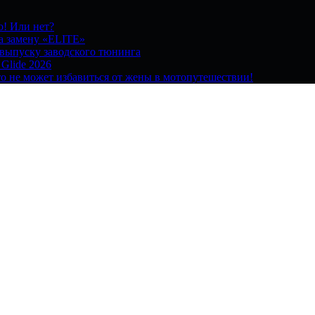
о! Или нет?
на замену «ELITE»
 выпуску заводского тюнинга
 Glide 2026
о не может избавиться от жены в мотопутешествии!