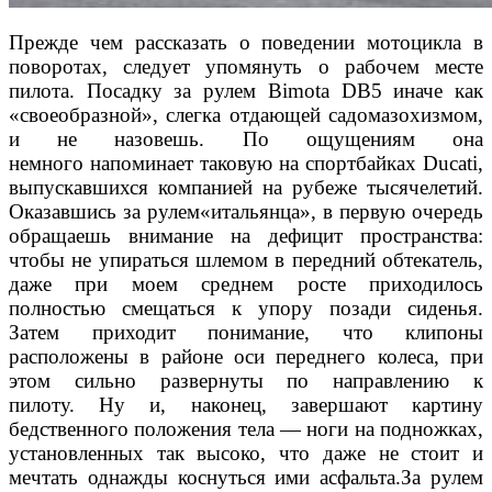
Прежде чем рассказать о поведении мотоцикла в
поворотах, следует упомянуть о рабочем месте
пилота. Посадку за рулем Bimota DB5 иначе как
«своеобразной», слегка отдающей садомазохизмом,
и не назовешь. По ощущениям она
немного напоминает таковую на спортбайках Ducati,
выпускавшихся компанией на рубеже тысячелетий.
Оказавшись за рулем«итальянца», в первую очередь
обращаешь внимание на дефицит пространства:
чтобы не упираться шлемом в передний обтекатель,
даже при моем среднем росте приходилось
полностью смещаться к упору позади сиденья.
Затем приходит понимание, что клипоны
расположены в районе оси переднего колеса, при
этом сильно развернуты по направлению к
пилоту. Ну и, наконец, завершают картину
бедственного положения тела — ноги на подножках,
установленных так высоко, что даже не стоит и
мечтать однажды коснуться ими асфальта.За рулем