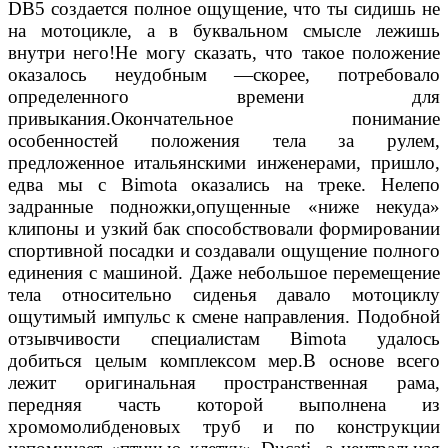
DB5 создается полное ощущение, что ты сидишь не
на мотоцикле, а в буквальном смысле лежишь
внутри него!Не могу сказать, что такое положение
оказалось неудобным —скорее, потребовало
определенного времени для
привыкания.Окончательное понимание
особенностей положения тела за рулем,
предложенное итальянскими инженерами, пришло,
едва мы с Bimota оказались на треке. Нелепо
задранные подножки,опущенные «ниже некуда»
клипоны и узкий бак способствовали формировании
спортивной посадки и создавали ощущение полного
единения с машиной. Даже небольшое перемещение
тела относительно сиденья давало мотоциклу
ощутимый импульс к смене направления. Подобной
отзывчивости специалистам Bimota удалось
добиться целым комплексом мер.В основе всего
лежит оригинальная пространственная рама,
передняя часть которой выполнена из
хромомолибденовых труб и по конструкции