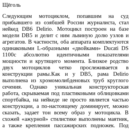
Щёголь
Следующим мотоциклом, попавшим на суд
прибывшего из озябшей России журналиста, стал
нейкед DB6 Delirio. Мотоцикл построен на базе
модели DB5 и делит с ним львиную долю узлов и
агрегатов. В частности, оба аппарата комплектуются
одинаковыми L-образными «двойками» Ducati DS
1100с абсолютно идентичными показателями
мощности и крутящего момента. Близкое родство
двух мотоциклов четко прослеживается в
конструкции рамы.Как и у DB5, рама Delirio
выполнена из хромомолибденовых труб круглого
сечения. Однако уникальная конструкторская
работа, скрываемая под пластиковыми облицовками
спортбайка, на нейкеде не просто является частью
конструкции, а по-настоящему доминирует, можно
сказать, задает тон всему образ у мотоцикла. В
схожей «ажурной» стилистике выполнены маятник,
а также крепления пассажирских подножек. Под