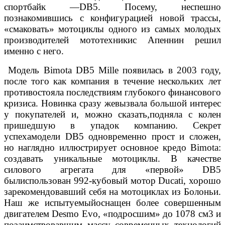
спортбайк —DB5. Посему, неспешно
познакомившись с конфигурацией новой трассы,
«смаковать» мотоциклы одного из самых молодых
производителей мототехникис Апеннин решил
именно с него.
Модель Bimota DB5 Mille появилась в 2003 году,
после того как компания в течение нескольких лет
противостояла последствиям глубокого финансового
кризиса. Новинка сразу жевызвала большой интерес
у покупателей и, можно сказать,подняла с колен
пришедшую в упадок компанию. Секрет
успехамодели DB5 одновременно прост и сложен,
но наглядно иллюстрирует основное кредо Bimota:
создавать уникальные мотоциклы. В качестве
силового агрегата для «первой» DB5
былиспользован 992-кубовый мотор Ducati, хорошо
зарекомендовавший себя на мотоциклах из Болоньи.
Наш же испытуемыйоснащен более совершенным
двигателем Desmo Evo, «подросшим» до 1078 см3 и
позаимствовавшим массу современных технологий