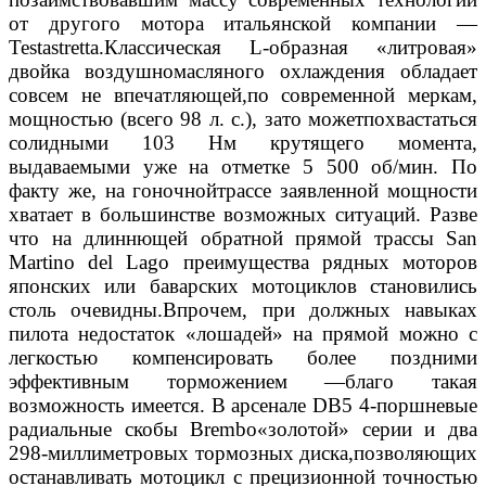
от другого мотора итальянской компании —
Testastretta.Классическая L-образная «литровая»
двойка воздушномасляного охлаждения обладает
совсем не впечатляющей,по современной меркам,
мощностью (всего 98 л. с.), зато можетпохвастаться
солидными 103 Нм крутящего момента,
выдаваемыми уже на отметке 5 500 об/мин. По
факту же, на гоночнойтрассе заявленной мощности
хватает в большинстве возможных ситуаций. Разве
что на длиннющей обратной прямой трассы San
Martino del Lago преимущества рядных моторов
японских или баварских мотоциклов становились
столь очевидны.Впрочем, при должных навыках
пилота недостаток «лошадей» на прямой можно с
легкостью компенсировать более поздними
эффективным торможением —благо такая
возможность имеется. В арсенале DB5 4-поршневые
радиальные скобы Brembo«золотой» серии и два
298-миллиметровых тормозных диска,позволяющих
останавливать мотоцикл с прецизионной точностью