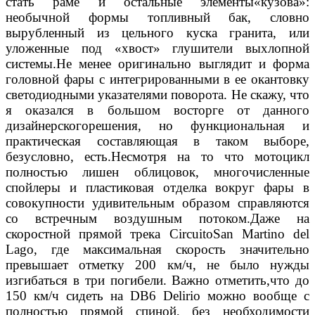
стать раме и остальные элементы«кузова»:
необычной формы топливный бак, словно
вырубленный из цельного куска гранита, или
уложенные под «хвост» глушители выхлопной
системы.Не менее оригинально выглядит и форма
головной фары с интегрированными в ее окантовку
светодиодными указателями поворота. Не скажу, что
я оказался в большом восторге от данного
дизайнерскогорешения, но функциональная и
практическая составляющая в таком выборе,
безусловно, есть.Несмотря на то что мотоцикл
полностью лишен облицовок, многочисленные
спойлеры и пластиковая отделка вокруг фары в
совокупности удивительным образом справляются
со встречным воздушным потоком.Даже на
скоростной прямой трека CircuitoSan Martino del
Lago, где максимальная скорость значительно
превышает отметку 200 км/ч, не было нужды
изгибаться в три погибели. Важно отметить,что до
150 км/ч сидеть на DB6 Delirio можно вообще с
полностью прямой спиной, без необходимости