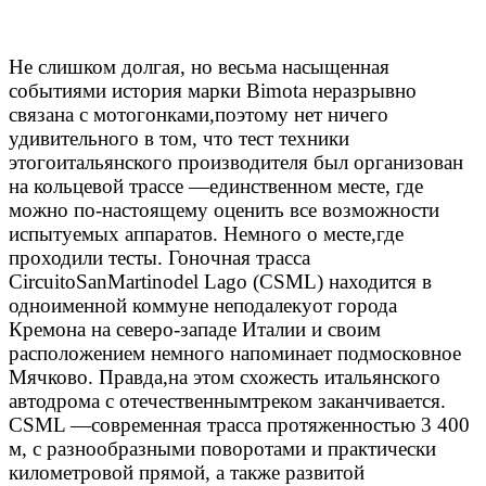
Не слишком долгая, но весьма насыщенная
событиями история марки Bimota неразрывно
связана с мотогонками,поэтому нет ничего
удивительного в том, что тест техники
этогоитальянского производителя был организован
на кольцевой
трассе —единственном месте, где
можно по-настоящему оценить все возможности
испытуемых аппаратов. Немного о месте,где
проходили тесты. Гоночная трасса
CircuitoSanMartinodel Lago (CSML) находится в
одноименной коммуне неподалекуот города
Кремона на северо-западе Италии и своим
расположением немного напоминает подмосковное
Мячково. Правда,на этом схожесть итальянского
автодрома с отечественнымтреком заканчивается.
CSML —современная трасса протяженностью 3 400
м, с разнообразными поворотами и практически
километровой прямой, а также развитой