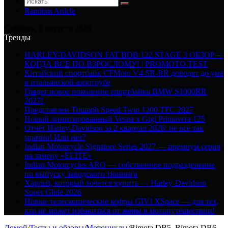
Random Article
Суббота, 8 августа 2026
Тренды
HARLEY-DAVIDSON FAT BOB 122 STAGE 3 ОБЗОР—
КОГДА ВСЕ ПО ВЗРОСЛОМУ! | PROMOTO TEST
Китайский спортбайк CFMoto V4 SR-RR доводят до ума
в итальянской аэротрубе
Грядет новое поколение спортбайка BMW S1000RR
2027!
Представлен Triumph Speed Twin 1200 TFC 2027
Новый лимитированный Vespa x Gigi Primavera 125
Отчёт Harley-Davidson за 2 квартал 2026: не всё так
мрачно! Или нет?
Indian Motorcycle Signature Series 2027 — премиум серия
на замену «ELITE»
Indian Motorcycles ARO — собственное подразделение
по выпуску заводского тюнинга
Харлей, который хочется купить — Harley-Davidson
Super Glide 2026
Новые телескопические кофры GIVI XSpace — для тех,
кто не может избавиться от жены в мотопутешествии!
Домой
/
Тесты и обзоры
/
Мотоциклы
/
Bimota DB5, Bimota DB6