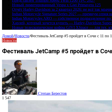
Представлен Triumph Speed Twin 1200 TFC 2027
Новый лимитированный Vespa x Gigi Primavera 125
Отчёт Harley-Davidson за 2 квартал 2026: не всё так мрачн
Indian Motorcycle Signature Series 2027 — премиум серия 
Indian Motorcycles ARO — собственное подразделение по
Харлей, который хочется купить — Harley-Davidson Super
Новые телескопические кофры GIVI XSpace — для тех, кт
Домой
/
Новости
/
Фестиваль JetCamp #5 пройдет в Сочи с 11 по 1
Новости
Фестиваль JetCamp #5 пройдет в Сочи
Степан Берестов
1 547