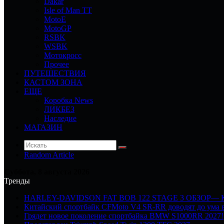
Dakar
Isle of Man TT
MotoE
MotoGP
RSBK
WSBK
Мотокросс
Прочее
ПУТЕШЕСТВИЯ
КАСТОМ ЗОНА
ЕЩЕ
Коробка News
ЛИКБЕЗ
Наследие
МАГАЗИН
Random Article
Суббота, 8 августа 2026
Тренды
HARLEY-DAVIDSON FAT BOB 122 STAGE 3 ОБЗОР—
Китайский спортбайк CFMoto V4 SR-RR доводят до ума в
Грядет новое поколение спортбайка BMW S1000RR 2027!