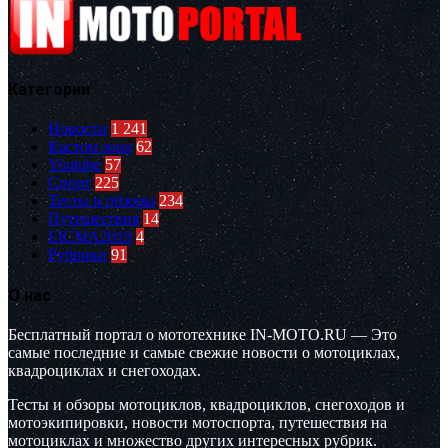
Категории
Новости
1 241
Кастом зона
62
Youtube
57
Спорт
225
Тесты и обзоры
234
Путешествия
14
EICMA2019
4
Рубрики
91
О нас
Бесплатный портал о мототехнике IN-MOTO.RU — Это
самые последние и самые свежие новости о мотоциклах,
квадроциклах и снегоходах.
Тесты и обзоры мотоциклов, квадроциклов, снегоходов и
мотоэкипировки, новости мотоспорта, путешествия на
мотоциклах и множество других интересных рубрик.