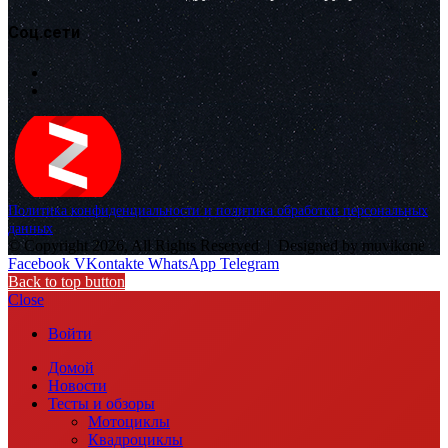
Соц.сети
Политика конфиденциальности и политика обработки персональных
данных
© Copyright 2026, All Rights Reserved |
Designed by muvikone
Facebook
VKontakte
WhatsApp
Telegram
Back to top button
Close
Войти
Домой
Новости
Тесты и обзоры
Мотоциклы
Квадроциклы