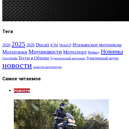
Теги
2025
Ducati
Итальянские мотоциклы
2020
2026
KTM
MotoGP
Новинка
Мотоновости
Мотогонки
Мотоспорт
Нейкед
Тесты и Обзоры
Туристический эндуро
Спортбайк
Туристический мотоцикл
новости
новости мотоспорта
Самое читаемое
Новости