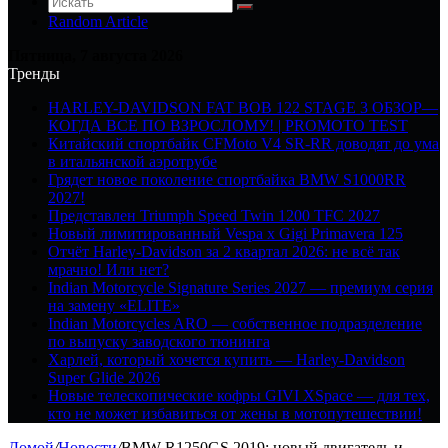
Random Article
Пятница, 7 августа 2026
Тренды
HARLEY-DAVIDSON FAT BOB 122 STAGE 3 ОБЗОР—
КОГДА ВСЕ ПО ВЗРОСЛОМУ! | PROMOTO TEST
Китайский спортбайк CFMoto V4 SR-RR доводят до ума
в итальянской аэротрубе
Грядет новое поколение спортбайка BMW S1000RR
2027!
Представлен Triumph Speed Twin 1200 TFC 2027
Новый лимитированный Vespa x Gigi Primavera 125
Отчёт Harley-Davidson за 2 квартал 2026: не всё так
мрачно! Или нет?
Indian Motorcycle Signature Series 2027 — премиум серия
на замену «ELITE»
Indian Motorcycles ARO — собственное подразделение
по выпуску заводского тюнинга
Харлей, который хочется купить — Harley-Davidson
Super Glide 2026
Новые телескопические кофры GIVI XSpace — для тех,
кто не может избавиться от жены в мотопутешествии!
Домой
/
Новости
/
BMW R1250GS 2019: новый двигатель и