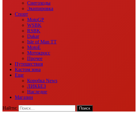
Снегоходы
Экипировка
Спорт
MotoGP
WSBK
RSBK
Dakar
Isle of Man TT
MotoE
Мотокросс
Прочее
Путешествия
Кастом зона
Еще
Коробка News
ЛИКБЕЗ
Наследие
Магазин
Найти: