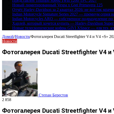
Представлен Triumph Speed Twin 1200 TFC 2027
Новый лимитированный Vespa x Gigi Primavera 125
Отчёт Harley-Davidson за 2 квартал 2026: не всё так мрачн
Indian Motorcycle Signature Series 2027 — премиум серия 
Indian Motorcycles ARO — собственное подразделение по
Харлей, который хочется купить — Harley-Davidson Super
Новые телескопические кофры GIVI XSpace — для тех, кт
Домой
/
Новости
/
Фотогалерея Ducati Streetfighter V4 и V4 «S» 20
Новости
Фотогалерея Ducati Streetfighter V4 и
Степан Берестов
2 858
Фотогалерея Ducati Streetfighter V4 и