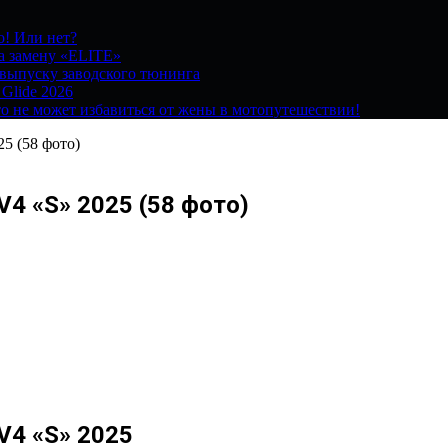
о! Или нет?
на замену «ELITE»
 выпуску заводского тюнинга
 Glide 2026
о не может избавиться от жены в мотопутешествии!
25 (58 фото)
 V4 «S» 2025 (58 фото)
 V4 «S» 2025