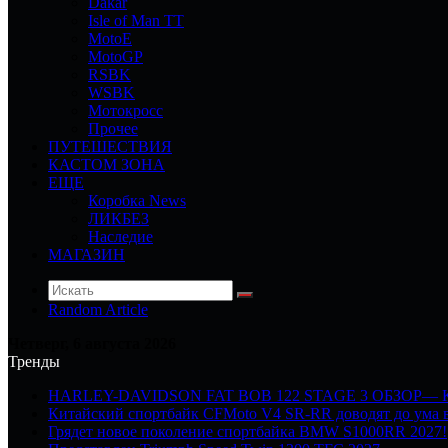
Dakar
Isle of Man TT
MotoE
MotoGP
RSBK
WSBK
Мотокросс
Прочее
ПУТЕШЕСТВИЯ
КАСТОМ ЗОНА
ЕЩЕ
Коробка News
ЛИКБЕЗ
Наследие
МАГАЗИН
Random Article
Четверг, 6 августа 2026
Тренды
HARLEY-DAVIDSON FAT BOB 122 STAGE 3 ОБЗОР—
Китайский спортбайк CFMoto V4 SR-RR доводят до ума в
Грядет новое поколение спортбайка BMW S1000RR 2027!