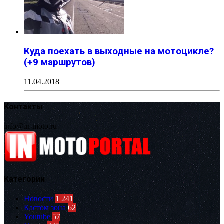
Куда поехать в выходные на мотоцикле?
(+9 маршрутов)
11.04.2018
Контакты
info@in-moto.ru
Категории
Новости
1 241
Кастом зона
62
Youtube
57