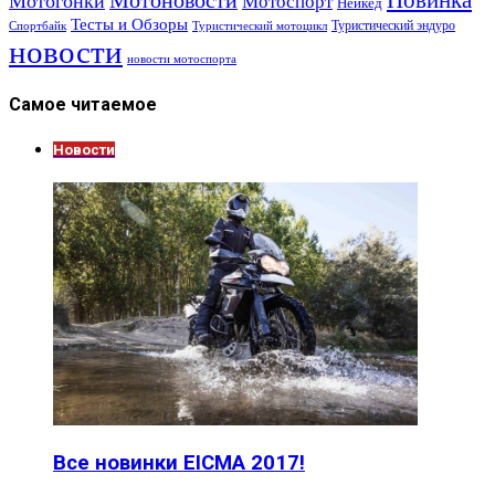
Мотоновости
Мотогонки
Мотоспорт
Нейкед
Тесты и Обзоры
Туристический эндуро
Спортбайк
Туристический мотоцикл
новости
новости мотоспорта
Самое читаемое
Новости
Все новинки EICMA 2017!