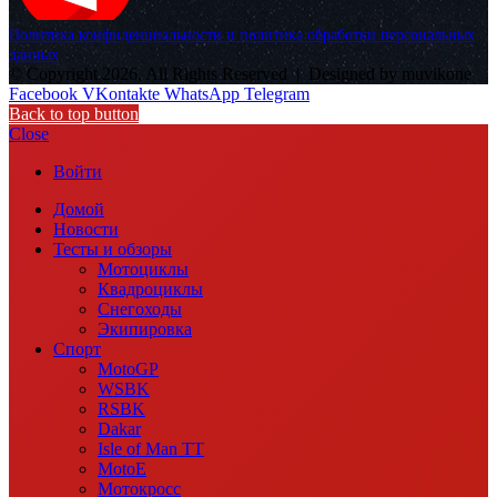
Политика конфиденциальности и политика обработки персональных
данных
© Copyright 2026, All Rights Reserved |
Designed by muvikone
Facebook
VKontakte
WhatsApp
Telegram
Back to top button
Close
Войти
Домой
Новости
Тесты и обзоры
Мотоциклы
Квадроциклы
Снегоходы
Экипировка
Спорт
MotoGP
WSBK
RSBK
Dakar
Isle of Man TT
MotoE
Мотокросс