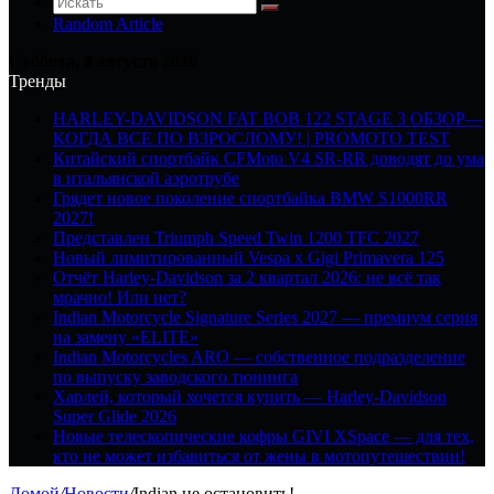
Random Article
Суббота, 8 августа 2026
Тренды
HARLEY-DAVIDSON FAT BOB 122 STAGE 3 ОБЗОР—
КОГДА ВСЕ ПО ВЗРОСЛОМУ! | PROMOTO TEST
Китайский спортбайк CFMoto V4 SR-RR доводят до ума
в итальянской аэротрубе
Грядет новое поколение спортбайка BMW S1000RR
2027!
Представлен Triumph Speed Twin 1200 TFC 2027
Новый лимитированный Vespa x Gigi Primavera 125
Отчёт Harley-Davidson за 2 квартал 2026: не всё так
мрачно! Или нет?
Indian Motorcycle Signature Series 2027 — премиум серия
на замену «ELITE»
Indian Motorcycles ARO — собственное подразделение
по выпуску заводского тюнинга
Харлей, который хочется купить — Harley-Davidson
Super Glide 2026
Новые телескопические кофры GIVI XSpace — для тех,
кто не может избавиться от жены в мотопутешествии!
Домой
/
Новости
/
Indian не остановить!