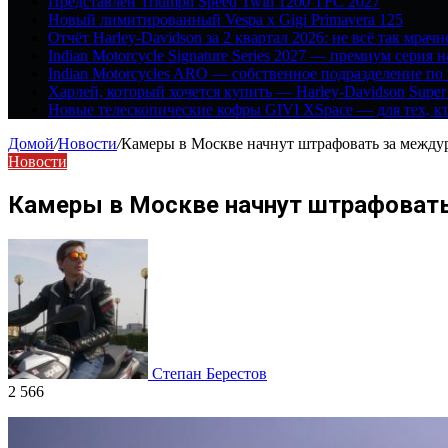
Представлен Triumph Speed Twin 1200 TFC 2027
Новый лимитированный Vespa x Gigi Primavera 125
Отчёт Harley-Davidson за 2 квартал 2026: не всё так мрачн
Indian Motorcycle Signature Series 2027 — премиум серия 
Indian Motorcycles ARO — собственное подразделение по
Харлей, который хочется купить — Harley-Davidson Super
Новые телескопические кофры GIVI XSpace — для тех, кт
Домой
/
Новости
/
Камеры в Москве начнут штрафовать за между
Новости
Камеры в Москве начнут штрафоват
Степан Берестов
2 566