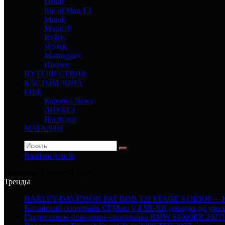
Dakar
Isle of Man TT
MotoE
MotoGP
RSBK
WSBK
Мотокросс
Прочее
ПУТЕШЕСТВИЯ
КАСТОМ ЗОНА
ЕЩЕ
Коробка News
ЛИКБЕЗ
Наследие
МАГАЗИН
Random Article
Пятница, 7 августа 2026
Тренды
HARLEY-DAVIDSON FAT BOB 122 STAGE 3 ОБЗОР—
Китайский спортбайк CFMoto V4 SR-RR доводят до ума в
Грядет новое поколение спортбайка BMW S1000RR 2027!