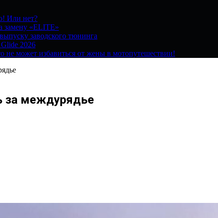
о! Или нет?
на замену «ELITE»
 выпуску заводского тюнинга
 Glide 2026
о не может избавиться от жены в мотопутешествии!
рядье
ь за междурядье