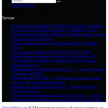
Random Article
Воскресенье, 9 августа 2026
Тренды
HARLEY-DAVIDSON FAT BOB 122 STAGE 3 ОБЗОР—
КОГДА ВСЕ ПО ВЗРОСЛОМУ! | PROMOTO TEST
Китайский спортбайк CFMoto V4 SR-RR доводят до ума
в итальянской аэротрубе
Грядет новое поколение спортбайка BMW S1000RR
2027!
Представлен Triumph Speed Twin 1200 TFC 2027
Новый лимитированный Vespa x Gigi Primavera 125
Отчёт Harley-Davidson за 2 квартал 2026: не всё так
мрачно! Или нет?
Indian Motorcycle Signature Series 2027 — премиум серия
на замену «ELITE»
Indian Motorcycles ARO — собственное подразделение
по выпуску заводского тюнинга
Харлей, который хочется купить — Harley-Davidson
Super Glide 2026
Новые телескопические кофры GIVI XSpace — для тех,
кто не может избавиться от жены в мотопутешествии!
Домой
/
Новости
/
KTM тестирует активный круиз контроль на