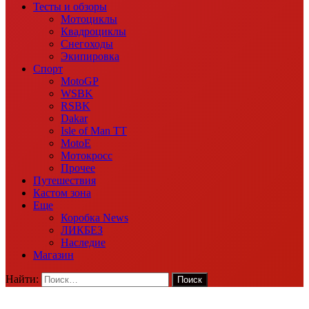
Тесты и обзоры
Мотоциклы
Квадроциклы
Снегоходы
Экипировка
Спорт
MotoGP
WSBK
RSBK
Dakar
Isle of Man TT
MotoE
Мотокросс
Прочее
Путешествия
Кастом зона
Еще
Коробка News
ЛИКБЕЗ
Наследие
Магазин
Найти: