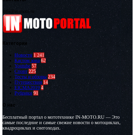
info@in-moto.ru
Категории
Новости
1 241
Кастом зона
62
Youtube
57
Спорт
225
Тесты и обзоры
234
Путешествия
14
EICMA2019
4
Рубрики
91
О нас
Бесплатный портал о мототехнике IN-MOTO.RU — Это
самые последние и самые свежие новости о мотоциклах,
квадроциклах и снегоходах.