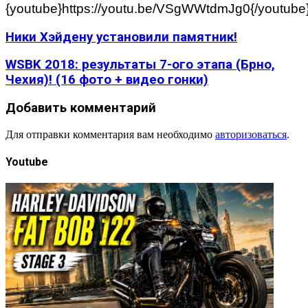
{youtube}https://youtu.be/VSgWWtdmJg0{/youtube
Ники Хэйдену установили памятник!
WSBK 2018: результаты 7-ого этапа (Брно,
Чехия)! (16 фото + видео гонки)
Добавить комментарий
Для отправки комментария вам необходимо
авторизоваться
.
Youtube