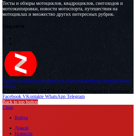
Тесты и обзоры мотоциклов, квадроциклов, снегоходов и
мотоэкипировки, новости мотоспорта, путешествия на
мотоциклах и множество других интересных рубрик.
Соц.сети
Политика конфиденциальности и политика обработки персональных
данных
© Copyright 2026, All Rights Reserved |
Designed by muvikone
Facebook
VKontakte
WhatsApp
Telegram
Back to top button
Close
Войти
Домой
Новости