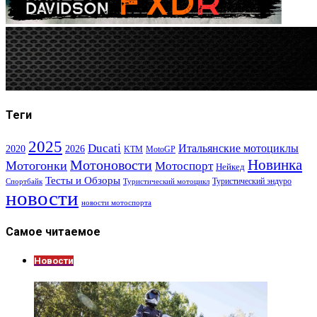
Теги
2025
Ducati
Итальянские мотоциклы
2020
2026
KTM
MotoGP
Новинка
Мотоновости
Мотогонки
Мотоспорт
Нейкед
Тесты и Обзоры
Туристический эндуро
Спортбайк
Туристический мотоцикл
новости
новости мотоспорта
Самое читаемое
Новости