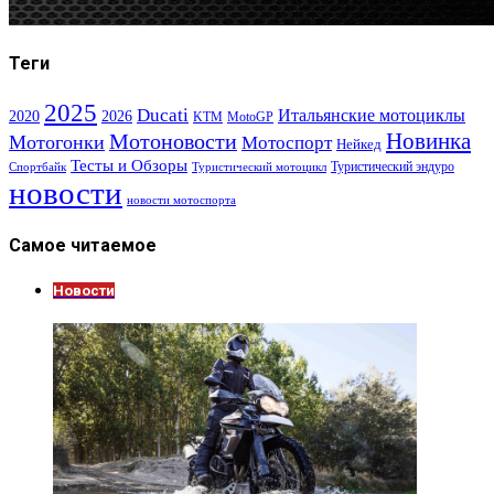
Теги
2025
Ducati
Итальянские мотоциклы
2020
2026
KTM
MotoGP
Новинка
Мотоновости
Мотогонки
Мотоспорт
Нейкед
Тесты и Обзоры
Туристический эндуро
Спортбайк
Туристический мотоцикл
новости
новости мотоспорта
Самое читаемое
Новости