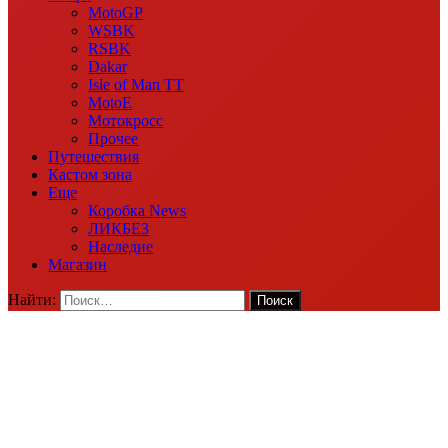
MotoGP
WSBK
RSBK
Dakar
Isle of Man TT
MotoE
Мотокросс
Прочее
Путешествия
Кастом зона
Еще
Коробка News
ЛИКБЕЗ
Наследие
Магазин
Найти: