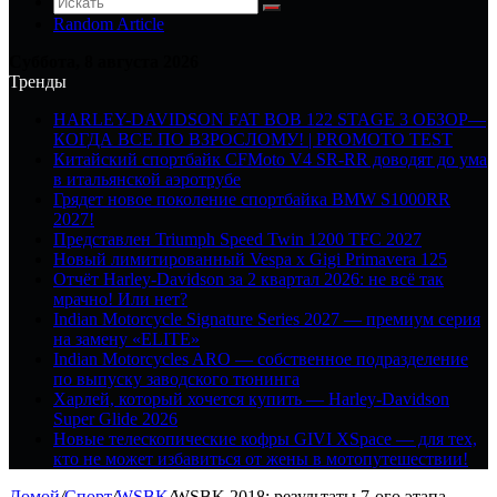
Random Article
Суббота, 8 августа 2026
Тренды
HARLEY-DAVIDSON FAT BOB 122 STAGE 3 ОБЗОР—
КОГДА ВСЕ ПО ВЗРОСЛОМУ! | PROMOTO TEST
Китайский спортбайк CFMoto V4 SR-RR доводят до ума
в итальянской аэротрубе
Грядет новое поколение спортбайка BMW S1000RR
2027!
Представлен Triumph Speed Twin 1200 TFC 2027
Новый лимитированный Vespa x Gigi Primavera 125
Отчёт Harley-Davidson за 2 квартал 2026: не всё так
мрачно! Или нет?
Indian Motorcycle Signature Series 2027 — премиум серия
на замену «ELITE»
Indian Motorcycles ARO — собственное подразделение
по выпуску заводского тюнинга
Харлей, который хочется купить — Harley-Davidson
Super Glide 2026
Новые телескопические кофры GIVI XSpace — для тех,
кто не может избавиться от жены в мотопутешествии!
Домой
/
Спорт
/
WSBK
/
WSBK 2018: результаты 7-ого этапа