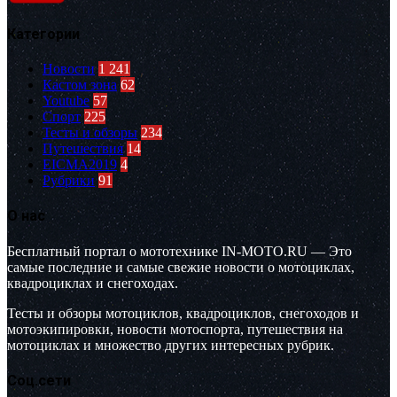
Категории
Новости
1 241
Кастом зона
62
Youtube
57
Спорт
225
Тесты и обзоры
234
Путешествия
14
EICMA2019
4
Рубрики
91
О нас
Бесплатный портал о мототехнике IN-MOTO.RU — Это
самые последние и самые свежие новости о мотоциклах,
квадроциклах и снегоходах.
Тесты и обзоры мотоциклов, квадроциклов, снегоходов и
мотоэкипировки, новости мотоспорта, путешествия на
мотоциклах и множество других интересных рубрик.
Соц.сети