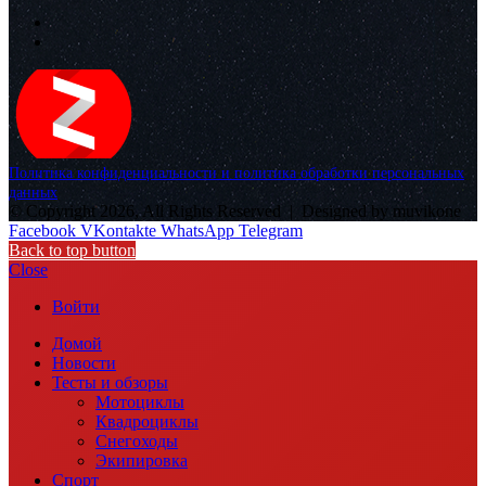
Политика конфиденциальности и политика обработки персональных
данных
© Copyright 2026, All Rights Reserved |
Designed by muvikone
Facebook
VKontakte
WhatsApp
Telegram
Back to top button
Close
Войти
Домой
Новости
Тесты и обзоры
Мотоциклы
Квадроциклы
Снегоходы
Экипировка
Спорт