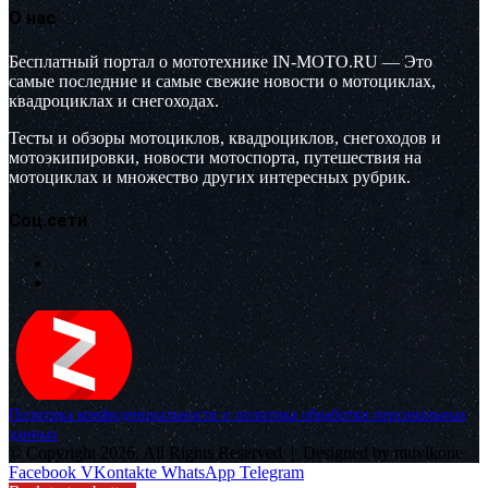
О нас
Бесплатный портал о мототехнике IN-MOTO.RU — Это
самые последние и самые свежие новости о мотоциклах,
квадроциклах и снегоходах.
Тесты и обзоры мотоциклов, квадроциклов, снегоходов и
мотоэкипировки, новости мотоспорта, путешествия на
мотоциклах и множество других интересных рубрик.
Соц.сети
Политика конфиденциальности и политика обработки персональных
данных
© Copyright 2026, All Rights Reserved |
Designed by muvikone
Facebook
VKontakte
WhatsApp
Telegram