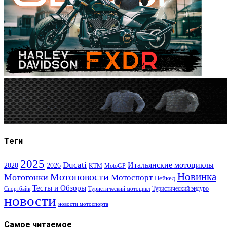
Теги
2025
Ducati
Итальянские мотоциклы
2020
2026
KTM
MotoGP
Новинка
Мотоновости
Мотогонки
Мотоспорт
Нейкед
Тесты и Обзоры
Туристический эндуро
Спортбайк
Туристический мотоцикл
новости
новости мотоспорта
Самое читаемое