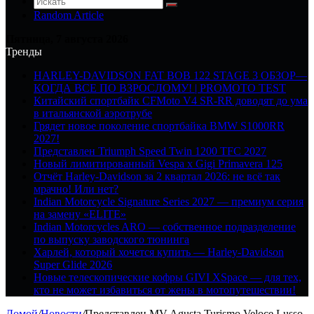
Random Article
Пятница, 7 августа 2026
Тренды
HARLEY-DAVIDSON FAT BOB 122 STAGE 3 ОБЗОР—
КОГДА ВСЕ ПО ВЗРОСЛОМУ! | PROMOTO TEST
Китайский спортбайк CFMoto V4 SR-RR доводят до ума
в итальянской аэротрубе
Грядет новое поколение спортбайка BMW S1000RR
2027!
Представлен Triumph Speed Twin 1200 TFC 2027
Новый лимитированный Vespa x Gigi Primavera 125
Отчёт Harley-Davidson за 2 квартал 2026: не всё так
мрачно! Или нет?
Indian Motorcycle Signature Series 2027 — премиум серия
на замену «ELITE»
Indian Motorcycles ARO — собственное подразделение
по выпуску заводского тюнинга
Харлей, который хочется купить — Harley-Davidson
Super Glide 2026
Новые телескопические кофры GIVI XSpace — для тех,
кто не может избавиться от жены в мотопутешествии!
Домой
/
Новости
/
Представлен MV Agusta Turismo Veloce Lusso