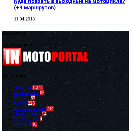
Куда поехать в выходные на мотоцикле?
(+9 маршрутов)
11.04.2018
Контакты
info@in-moto.ru
Категории
Новости
1 241
Кастом зона
62
Youtube
57
Спорт
225
Тесты и обзоры
234
Путешествия
14
EICMA2019
4
Рубрики
91