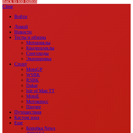
Back to top button
Close
Войти
Домой
Новости
Тесты и обзоры
Мотоциклы
Квадроциклы
Снегоходы
Экипировка
Спорт
MotoGP
WSBK
RSBK
Dakar
Isle of Man TT
MotoE
Мотокросс
Прочее
Путешествия
Кастом зона
Еще
Коробка News