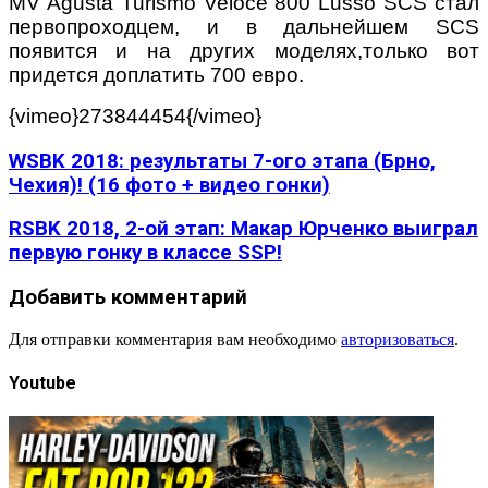
MV Agusta Turismo Veloce 800 Lusso SCS стал
первопроходцем, и в дальнейшем SCS
появится и на других моделях,только вот
придется доплатить 700 евро.
{vimeo}273844454{/vimeo}
WSBK 2018: результаты 7-ого этапа (Брно,
Чехия)! (16 фото + видео гонки)
RSBK 2018, 2-ой этап: Макар Юрченко выиграл
первую гонку в классе SSP!
Добавить комментарий
Для отправки комментария вам необходимо
авторизоваться
.
Youtube