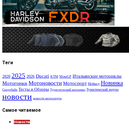
Теги
2025
Ducati
Итальянские мотоциклы
2020
2026
KTM
MotoGP
Новинка
Мотоновости
Мотогонки
Мотоспорт
Нейкед
Тесты и Обзоры
Туристический эндуро
Спортбайк
Туристический мотоцикл
новости
новости мотоспорта
Самое читаемое
Новости