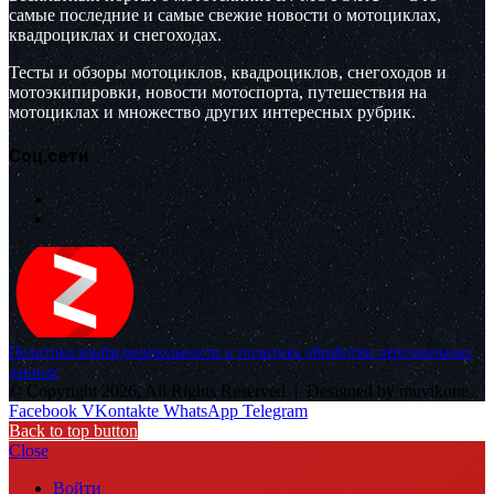
самые последние и самые свежие новости о мотоциклах,
квадроциклах и снегоходах.
Тесты и обзоры мотоциклов, квадроциклов, снегоходов и
мотоэкипировки, новости мотоспорта, путешествия на
мотоциклах и множество других интересных рубрик.
Соц.сети
Политика конфиденциальности и политика обработки персональных
данных
© Copyright 2026, All Rights Reserved |
Designed by muvikone
Facebook
VKontakte
WhatsApp
Telegram
Back to top button
Close
Войти