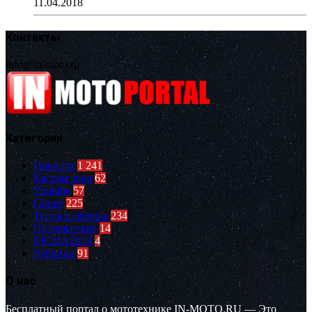
11.04.2018
Контакты
info@in-moto.ru
Категории
Новости
1 241
Кастом зона
62
Youtube
57
Спорт
225
Тесты и обзоры
234
Путешествия
14
EICMA2019
4
Рубрики
91
О нас
Бесплатный портал о мототехнике IN-MOTO.RU — Это