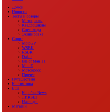
Домой
Новости
Тесты и обзоры
Мотоциклы
Квадроциклы
Снегоходы
Экипировка
Спорт
MotoGP
WSBK
RSBK
Dakar
Isle of Man TT
MotoE
Мотокросс
Прочее
Путешествия
Кастом зона
Еще
Коробка News
ЛИКБЕЗ
Наследие
Магазин