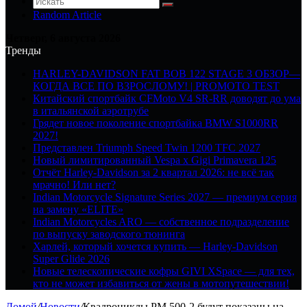
Random Article
Четверг, 6 августа 2026
Тренды
HARLEY-DAVIDSON FAT BOB 122 STAGE 3 ОБЗОР—
КОГДА ВСЕ ПО ВЗРОСЛОМУ! | PROMOTO TEST
Китайский спортбайк CFMoto V4 SR-RR доводят до ума
в итальянской аэротрубе
Грядет новое поколение спортбайка BMW S1000RR
2027!
Представлен Triumph Speed Twin 1200 TFC 2027
Новый лимитированный Vespa x Gigi Primavera 125
Отчёт Harley-Davidson за 2 квартал 2026: не всё так
мрачно! Или нет?
Indian Motorcycle Signature Series 2027 — премиум серия
на замену «ELITE»
Indian Motorcycles ARO — собственное подразделение
по выпуску заводского тюнинга
Харлей, который хочется купить — Harley-Davidson
Super Glide 2026
Новые телескопические кофры GIVI XSpace — для тех,
кто не может избавиться от жены в мотопутешествии!
Домой
/
Новости
/
Квадроциклы РМ 500-2 будут показаны на