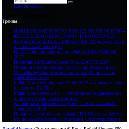
Random Article
Пятница, 7 августа 2026
Тренды
HARLEY-DAVIDSON FAT BOB 122 STAGE 3 ОБЗОР—
КОГДА ВСЕ ПО ВЗРОСЛОМУ! | PROMOTO TEST
Китайский спортбайк CFMoto V4 SR-RR доводят до ума
в итальянской аэротрубе
Грядет новое поколение спортбайка BMW S1000RR
2027!
Представлен Triumph Speed Twin 1200 TFC 2027
Новый лимитированный Vespa x Gigi Primavera 125
Отчёт Harley-Davidson за 2 квартал 2026: не всё так
мрачно! Или нет?
Indian Motorcycle Signature Series 2027 — премиум серия
на замену «ELITE»
Indian Motorcycles ARO — собственное подразделение
по выпуску заводского тюнинга
Харлей, который хочется купить — Harley-Davidson
Super Glide 2026
Новые телескопические кофры GIVI XSpace — для тех,
кто не может избавиться от жены в мотопутешествии!
Домой
/
Новости
/
Лимитированный Royal Enfield Shotgun 650