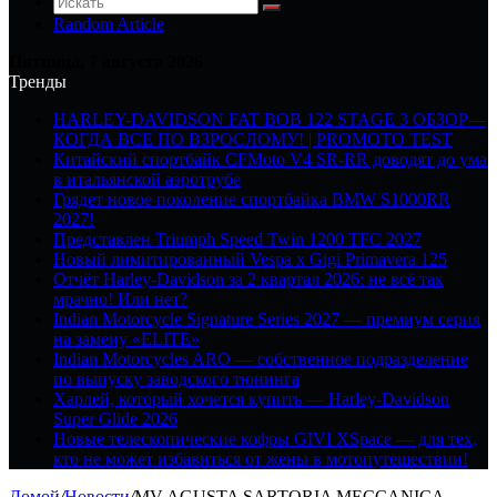
Random Article
Пятница, 7 августа 2026
Тренды
HARLEY-DAVIDSON FAT BOB 122 STAGE 3 ОБЗОР—
КОГДА ВСЕ ПО ВЗРОСЛОМУ! | PROMOTO TEST
Китайский спортбайк CFMoto V4 SR-RR доводят до ума
в итальянской аэротрубе
Грядет новое поколение спортбайка BMW S1000RR
2027!
Представлен Triumph Speed Twin 1200 TFC 2027
Новый лимитированный Vespa x Gigi Primavera 125
Отчёт Harley-Davidson за 2 квартал 2026: не всё так
мрачно! Или нет?
Indian Motorcycle Signature Series 2027 — премиум серия
на замену «ELITE»
Indian Motorcycles ARO — собственное подразделение
по выпуску заводского тюнинга
Харлей, который хочется купить — Harley-Davidson
Super Glide 2026
Новые телескопические кофры GIVI XSpace — для тех,
кто не может избавиться от жены в мотопутешествии!
Домой
/
Новости
/
MV AGUSTA SARTORIA MECCANICA —