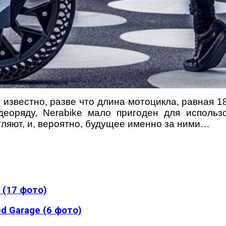
известно, разве что длина мотоцикла, равная 18
деоряду, Nerabike мало пригоден для использ
ляют, и, вероятно, будущее именно за ними…
 (17 фото)
d Garage (6 фото)