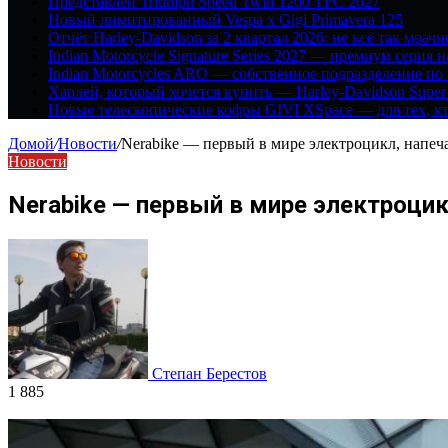
Представлен Triumph Speed Twin 1200 TFC 2027
Новый лимитированный Vespa x Gigi Primavera 125
Отчёт Harley-Davidson за 2 квартал 2026: не всё так мрачн
Indian Motorcycle Signature Series 2027 — премиум серия 
Indian Motorcycles ARO — собственное подразделение по
Харлей, который хочется купить — Harley-Davidson Super
Новые телескопические кофры GIVI XSpace — для тех, кт
Домой
/
Новости
/
Nerabike — первый в мире электроцикл, напеч
Новости
Nerabike — первый в мире электроцик
Степан Берестов
1 885