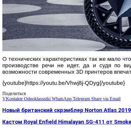
О технических характеристиках так же мало что 
производстве речи не идет, да и судя по ви
возможности современных 3D принтеров впечат
{youtube}https://youtu.be/Vhwj8j-QDyg{/youtube}
Поделиться
VKontakte
Odnoklassniki
WhatsApp
Telegram
Share via Email
Новый британский скрэмблер Norton Atlas 2019
Кастом Royal Enfield Himalayan SG-411 от Smoke