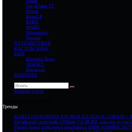
Dakar
Isle of Man TT
MotoE
MotoGP
RSBK
WSBK
Мотокросс
Прочее
ПУТЕШЕСТВИЯ
КАСТОМ ЗОНА
ЕЩЕ
Коробка News
ЛИКБЕЗ
Наследие
МАГАЗИН
Random Article
Четверг, 6 августа 2026
Тренды
HARLEY-DAVIDSON FAT BOB 122 STAGE 3 ОБЗОР—
Китайский спортбайк CFMoto V4 SR-RR доводят до ума в
Грядет новое поколение спортбайка BMW S1000RR 2027!