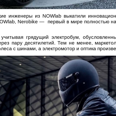
ие инженеры из NOWlab выкатили инновацион
NOWlab, Nerobike — первый в мире полностью н
 учитывая грядущий электробум, обусловленн
ерез пару десятилетий. Тем не менее, маркето
олеса с шинами, а электромотор и оптика произ