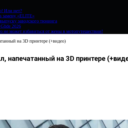
о! Или нет?
на замену «ELITE»
 выпуску заводского тюнинга
 Glide 2026
о не может избавиться от жены в мотопутешествии!
атанный на 3D принтере (+видео)
л, напечатанный на 3D принтере (+вид