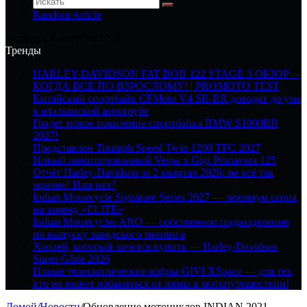
Random Article
Четверг, 6 августа 2026
Тренды
HARLEY-DAVIDSON FAT BOB 122 STAGE 3 ОБЗОР—
КОГДА ВСЕ ПО ВЗРОСЛОМУ! | PROMOTO TEST
Китайский спортбайк CFMoto V4 SR-RR доводят до ума
в итальянской аэротрубе
Грядет новое поколение спортбайка BMW S1000RR
2027!
Представлен Triumph Speed Twin 1200 TFC 2027
Новый лимитированный Vespa x Gigi Primavera 125
Отчёт Harley-Davidson за 2 квартал 2026: не всё так
мрачно! Или нет?
Indian Motorcycle Signature Series 2027 — премиум серия
на замену «ELITE»
Indian Motorcycles ARO — собственное подразделение
по выпуску заводского тюнинга
Харлей, который хочется купить — Harley-Davidson
Super Glide 2026
Новые телескопические кофры GIVI XSpace — для тех,
кто не может избавиться от жены в мотопутешествии!
Домой
/
Новости
/
Обновление мотоциклов INDIAN 2021