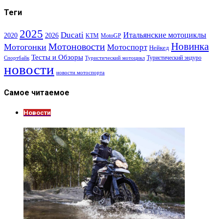
Теги
2025
Ducati
Итальянские мотоциклы
2020
2026
KTM
MotoGP
Новинка
Мотоновости
Мотогонки
Мотоспорт
Нейкед
Тесты и Обзоры
Туристический эндуро
Спортбайк
Туристический мотоцикл
новости
новости мотоспорта
Самое читаемое
Новости