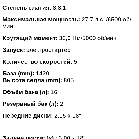
Степень сжатия:
8,8:1
Максимальная мощность:
27.7 л.с. /6500 об/
мин
Крутящий момент:
30,6 Нм/5000
об/мин
Запуск:
электростартер
Количество скоростей:
5
База (mm):
1420
Высота седла (mm):
805
Объём бака (л):
16
Резервный бак (л):
2
Передние диски:
2,15 x 18“
Задние диски: («) :
3,00 x 18“