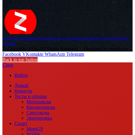
Политика конфиденциальности и политика обработки персональных
данных
© Copyright 2026, All Rights Reserved |
Designed by muvikone
Facebook
VKontakte
WhatsApp
Telegram
Back to top button
Close
Войти
Домой
Новости
Тесты и обзоры
Мотоциклы
Квадроциклы
Снегоходы
Экипировка
Спорт
MotoGP
WSBK