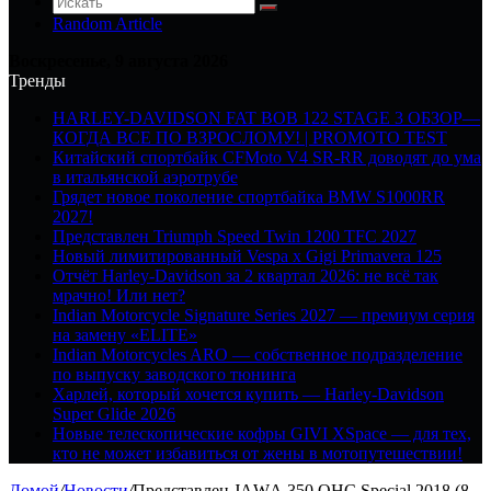
Random Article
Воскресенье, 9 августа 2026
Тренды
HARLEY-DAVIDSON FAT BOB 122 STAGE 3 ОБЗОР—
КОГДА ВСЕ ПО ВЗРОСЛОМУ! | PROMOTO TEST
Китайский спортбайк CFMoto V4 SR-RR доводят до ума
в итальянской аэротрубе
Грядет новое поколение спортбайка BMW S1000RR
2027!
Представлен Triumph Speed Twin 1200 TFC 2027
Новый лимитированный Vespa x Gigi Primavera 125
Отчёт Harley-Davidson за 2 квартал 2026: не всё так
мрачно! Или нет?
Indian Motorcycle Signature Series 2027 — премиум серия
на замену «ELITE»
Indian Motorcycles ARO — собственное подразделение
по выпуску заводского тюнинга
Харлей, который хочется купить — Harley-Davidson
Super Glide 2026
Новые телескопические кофры GIVI XSpace — для тех,
кто не может избавиться от жены в мотопутешествии!
Домой
/
Новости
/
Представлен JАWА 350 OHC Special 2018 (8