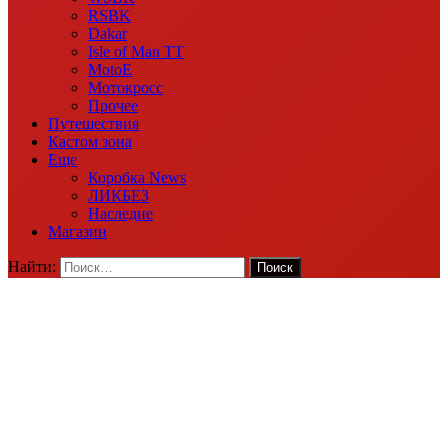
RSBK
Dakar
Isle of Man TT
MotoE
Мотокросс
Прочее
Путешествия
Кастом зона
Еще
Коробка News
ЛИКБЕЗ
Наследие
Магазин
Найти: