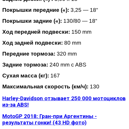
Покрышки передние («):
3,25 — 18“
Покрышки задние («):
130/80 — 18“
Ход передней подвески:
150 mm
Ход задней подвески:
80 mm
Передние тормоза:
320 mm
Задние тормоза:
240 mm c ABS
Сухая масса (кг):
167
Максимальная скорость (км/ч):
130
Harley-Davidson отзывает 250 000 мотоциклов
из-за ABS!
MotoGP 2018: Гран-при Аргентины -
результаты гонки! (43 HD фото)