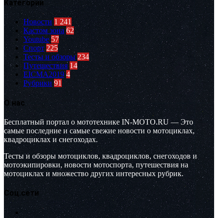
Категории
Новости
1 241
Кастом зона
62
Youtube
57
Спорт
225
Тесты и обзоры
234
Путешествия
14
EICMA2019
4
Рубрики
91
О нас
Бесплатный портал о мототехнике IN-MOTO.RU — Это
самые последние и самые свежие новости о мотоциклах,
квадроциклах и снегоходах.
Тесты и обзоры мотоциклов, квадроциклов, снегоходов и
мотоэкипировки, новости мотоспорта, путешествия на
мотоциклах и множество других интересных рубрик.
Соц.сети