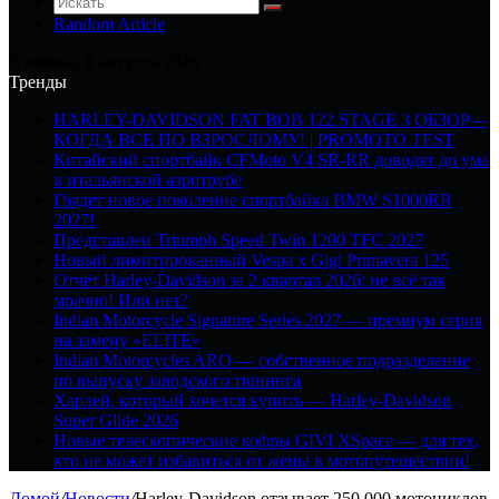
Random Article
Суббота, 8 августа 2026
Тренды
HARLEY-DAVIDSON FAT BOB 122 STAGE 3 ОБЗОР—
КОГДА ВСЕ ПО ВЗРОСЛОМУ! | PROMOTO TEST
Китайский спортбайк CFMoto V4 SR-RR доводят до ума
в итальянской аэротрубе
Грядет новое поколение спортбайка BMW S1000RR
2027!
Представлен Triumph Speed Twin 1200 TFC 2027
Новый лимитированный Vespa x Gigi Primavera 125
Отчёт Harley-Davidson за 2 квартал 2026: не всё так
мрачно! Или нет?
Indian Motorcycle Signature Series 2027 — премиум серия
на замену «ELITE»
Indian Motorcycles ARO — собственное подразделение
по выпуску заводского тюнинга
Харлей, который хочется купить — Harley-Davidson
Super Glide 2026
Новые телескопические кофры GIVI XSpace — для тех,
кто не может избавиться от жены в мотопутешествии!
Домой
/
Новости
/
Harley-Davidson отзывает 250 000 мотоциклов