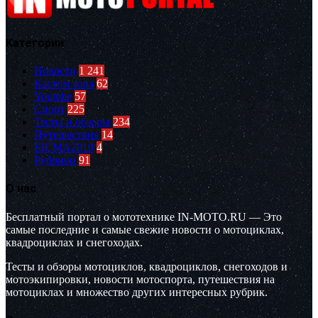
Категории
Новости
1 241
Кастом зона
62
Youtube
57
Спорт
225
Тесты и обзоры
234
Путешествия
14
EICMA2019
4
Рубрики
91
О нас
Бесплатный портал о мототехнике IN-MOTO.RU — Это
самые последние и самые свежие новости о мотоциклах,
квадроциклах и снегоходах.
Тесты и обзоры мотоциклов, квадроциклов, снегоходов и
мотоэкипировки, новости мотоспорта, путешествия на
мотоциклах и множество других интересных рубрик.