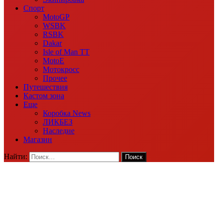
Спорт
MotoGP
WSBK
RSBK
Dakar
Isle of Man TT
MotoE
Мотокросс
Прочее
Путешествия
Кастом зона
Еще
Коробка News
ЛИКБЕЗ
Наследие
Магазин
Найти: