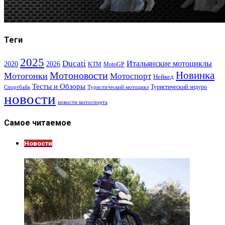
Теги
2025
Ducati
Итальянские мотоциклы
2020
2026
KTM
MotoGP
Новинка
Мотоновости
Мотогонки
Мотоспорт
Нейкед
Тесты и Обзоры
Туристический эндуро
Спортбайк
Туристический мотоцикл
новости
новости мотоспорта
Самое читаемое
Новости