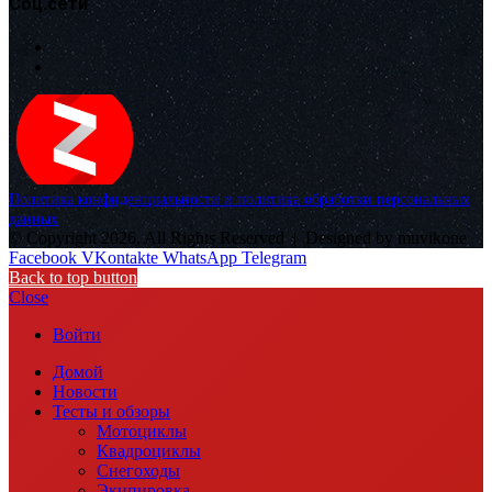
Соц.сети
Политика конфиденциальности и политика обработки персональных
данных
© Copyright 2026, All Rights Reserved |
Designed by muvikone
Facebook
VKontakte
WhatsApp
Telegram
Back to top button
Close
Войти
Домой
Новости
Тесты и обзоры
Мотоциклы
Квадроциклы
Снегоходы
Экипировка