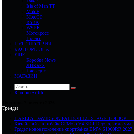
Dakar
Isle of Man TT
MotoE
MotoGP
RSBK
WSBK
Мотокросс
Прочее
ПУТЕШЕСТВИЯ
КАСТОМ ЗОНА
ЕЩЕ
Коробка News
ЛИКБЕЗ
Наследие
МАГАЗИН
Random Article
Пятница, 7 августа 2026
Тренды
HARLEY-DAVIDSON FAT BOB 122 STAGE 3 ОБЗОР—
Китайский спортбайк CFMoto V4 SR-RR доводят до ума в
Грядет новое поколение спортбайка BMW S1000RR 2027!