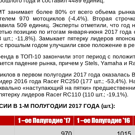
ошлого года и составил 4489 единиц.
MT занимает более 80% от всего объема рынка
елем 970 мотоциклов (-4,4%). Вторая строчк
вила 509 единиц. Эксперты отметили, что год н
тью позицию по итогам января-июня 2017 года см
 шт.; -11,8%). Замыкает пятерку лидеров японс
 с прошлым годом улучшили свое положение в ре
ренда в ТОП-10 закончили этот период с положит
ается падение рынка, причем у Stels, Yamaha и R
клов в первом полугодии 2017 года оказалась
лидер 2016 года Racer RC250 (177 шт.; -53,4%).
уквально «наступающий на пятки» предшественни
пятерку лидеров Racer RC110 (110 шт.; -19,1%).
 В 1-М ПОЛУГОДИИ 2017 ГОДА (шт.):