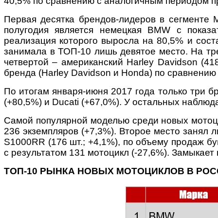
40,5% по сравнению с аналогичным периодом пр
Первая десятка брендов-лидеров в сегменте 
полугодия является немецкая BMW с показат
реализация которого выросла на 80,5% и соста
занимала в ТОП-10 лишь девятое место. На тре
четвертой – американский Harley Davidson (418
бренда (Harley Davidson и Honda) по сравнению
По итогам января-июня 2017 года только три б
(+80,5%) и Ducati (+67,0%). У остальных наблюд
Самой популярной моделью среди новых мотоци
236 экземпляров (+7,3%). Второе место занял 
S1000RR (176 шт.; +4,1%), по объему продаж б
c результатом 131 мотоцикл (-27,6%). Замыкает 
ТОП-10 РЫНКА НОВЫХ МОТОЦИКЛОВ В РОССИИ