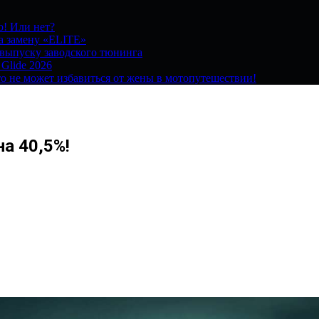
о! Или нет?
на замену «ELITE»
 выпуску заводского тюнинга
 Glide 2026
о не может избавиться от жены в мотопутешествии!
а 40,5%!