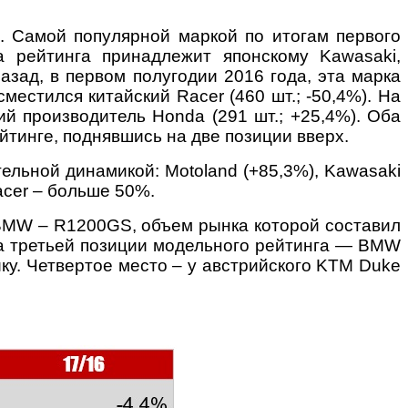
. Самой популярной маркой по итогам первого
а рейтинга принадлежит японскому Kawasaki,
азад, в первом полугодии 2016 года, эта марка
естился китайский Racer (460 шт.; -50,4%). На
кий производитель Honda (291 шт.; +25,4%). Оба
йтинге, поднявшись на две позиции вверх.
ельной динамикой: Motoland (+85,3%), Kawasaki
acer – больше 50%.
 BMW – R1200GS, объем рынка которой составил
 На третьей позиции модельного рейтинга — BMW
ку. Четвертое место – у австрийского KTM Duke