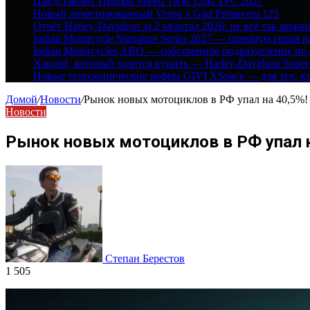
Представлен Triumph Speed Twin 1200 TFC 2027
Новый лимитированный Vespa x Gigi Primavera 125
Отчёт Harley-Davidson за 2 квартал 2026: не всё так мрачн
Indian Motorcycle Signature Series 2027 — премиум серия 
Indian Motorcycles ARO — собственное подразделение по
Харлей, который хочется купить — Harley-Davidson Super
Новые телескопические кофры GIVI XSpace — для тех, кт
Домой
/
Новости
/
Рынок новых мотоциклов в РФ упал на 40,5%!
Новости
Рынок новых мотоциклов в РФ упал н
Степан Берестов
1 505