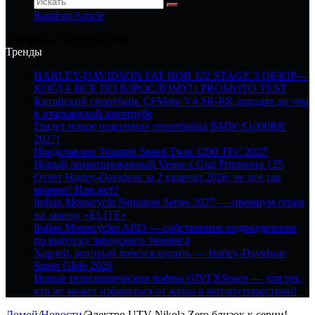
Random Article
Пятница, 7 августа 2026
Тренды
HARLEY-DAVIDSON FAT BOB 122 STAGE 3 ОБЗОР—
КОГДА ВСЕ ПО ВЗРОСЛОМУ! | PROMOTO TEST
Китайский спортбайк CFMoto V4 SR-RR доводят до ума
в итальянской аэротрубе
Грядет новое поколение спортбайка BMW S1000RR
2027!
Представлен Triumph Speed Twin 1200 TFC 2027
Новый лимитированный Vespa x Gigi Primavera 125
Отчёт Harley-Davidson за 2 квартал 2026: не всё так
мрачно! Или нет?
Indian Motorcycle Signature Series 2027 — премиум серия
на замену «ELITE»
Indian Motorcycles ARO — собственное подразделение
по выпуску заводского тюнинга
Харлей, который хочется купить — Harley-Davidson
Super Glide 2026
Новые телескопические кофры GIVI XSpace — для тех,
кто не может избавиться от жены в мотопутешествии!
Домой
/
Новости
/
Электро UTV Nikola Zero близок к серии!