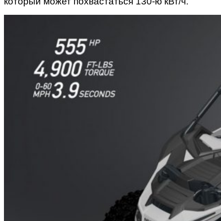
который может похвастаться 130-ю кВт/ч.