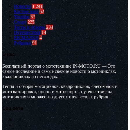
Новости
1 241
Кастом зона
62
Youtube
57
Спорт
225
Тесты и обзоры
234
Путешествия
14
EICMA2019
4
Рубрики
91
О нас
Бесплатный портал о мототехнике IN-MOTO.RU — Это
самые последние и самые свежие новости о мотоциклах,
квадроциклах и снегоходах.
Тесты и обзоры мотоциклов, квадроциклов, снегоходов и
мотоэкипировки, новости мотоспорта, путешествия на
мотоциклах и множество других интересных рубрик.
Соц.сети