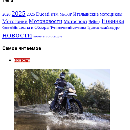
Теги
2025
Ducati
Итальянские мотоциклы
2020
2026
KTM
MotoGP
Новинка
Мотоновости
Мотогонки
Мотоспорт
Нейкед
Тесты и Обзоры
Туристический эндуро
Спортбайк
Туристический мотоцикл
новости
новости мотоспорта
Самое читаемое
Новости