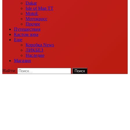
Dakar
Isle of Man TT
MotoE
Мотокросс
Прочее
Путешествия
Кастом зона
Еще
Коробка News
ЛИКБЕЗ
Наследие
Магазин
Найти: