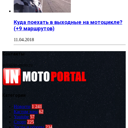
Куда поехать в выходные на мотоцикле?
(+9 маршрутов)
11.04.2018
Контакты
info@in-moto.ru
Категории
Новости
1 241
Кастом зона
62
Youtube
57
Спорт
225
Тесты и обзоры
234