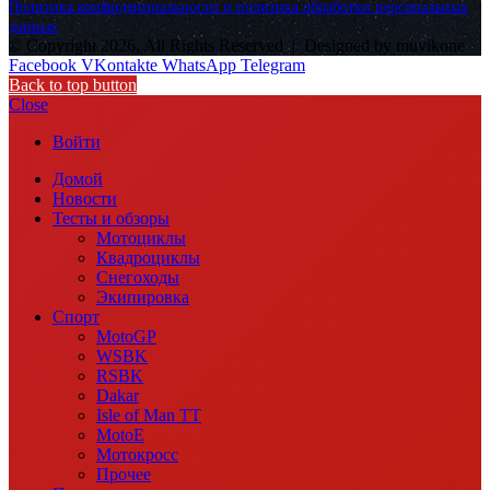
Политика конфиденциальности и политика обработки персональных
данных
© Copyright 2026, All Rights Reserved |
Designed by muvikone
Facebook
VKontakte
WhatsApp
Telegram
Back to top button
Close
Войти
Домой
Новости
Тесты и обзоры
Мотоциклы
Квадроциклы
Снегоходы
Экипировка
Спорт
MotoGP
WSBK
RSBK
Dakar
Isle of Man TT
MotoE
Мотокросс
Прочее