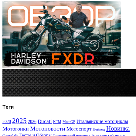
Теги
2025
Ducati
Итальянские мотоциклы
2020
2026
KTM
MotoGP
Новинка
Мотоновости
Мотогонки
Мотоспорт
Нейкед
Тесты и Обзоры
Туристический эндуро
Спортбайк
Туристический мотоцикл