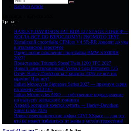
Random Article
Пятница, 7 августа 2026
Тренды
HARLEY-DAVIDSON FAT BOB 122 STAGE 3 ОБЗОР—
КОГДА ВСЕ ПО ВЗРОСЛОМУ! | PROMOTO TEST
Китайский спортбайк CFMoto V4 SR-RR доводят до ума
в итальянской аэротрубе
Грядет новое поколение спортбайка BMW S1000RR
2027!
Представлен Triumph Speed Twin 1200 TFC 2027
Новый лимитированный Vespa x Gigi Primavera 125
Отчёт Harley-Davidson за 2 квартал 2026: не всё так
мрачно! Или нет?
Indian Motorcycle Signature Series 2027 — премиум серия
на замену «ELITE»
Indian Motorcycles ARO — собственное подразделение
по выпуску заводского тюнинга
Харлей, который хочется купить — Harley-Davidson
Super Glide 2026
Новые телескопические кофры GIVI XSpace — для тех,
кто не может избавиться от жены в мотопутешествии!
Домой
/
Новости
/
Самый быстрый Indian