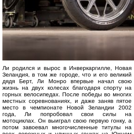
Ли родился и вырос в Инверкаргилле
,
Новая
Зеландия
,
в том же городе
,
что и его великий
дядя Берт
,
Ли Монро впервые начал свою
жизнь на двух колесах благодаря спорту на
горных велосипедах
.
После победы во многих
местных соревнованиях
,
и даже заняв пятое
место в чемпионате Новой Зеландии
2002
года, Ли
попробовал свои силы
на
мотоциклах.
Он выиграл свою первую гонку, а
потом
завоевал многочисленные титулы на
всех дорожных и уличных гонках на Южном