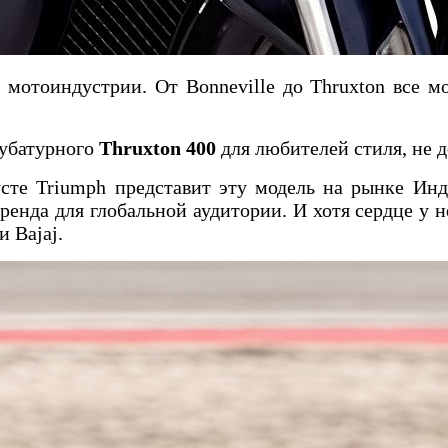
 мотоиндустрии. От Bonneville до Thruxton все м
кубатурного
Thruxton 400
для любителей стиля, не 
густе Triumph представит эту модель на рынке Ин
енда для глобальной аудитории. И хотя сердце у н
 Bajaj.