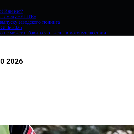
о! Или нет?
на замену «ELITE»
 выпуску заводского тюнинга
 Glide 2026
о не может избавиться от жены в мотопутешествии!
00 2026