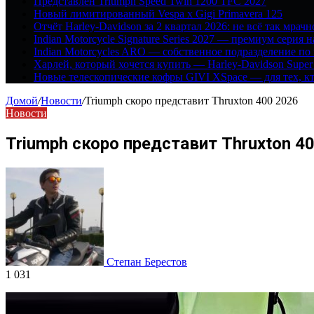
Представлен Triumph Speed Twin 1200 TFC 2027
Новый лимитированный Vespa x Gigi Primavera 125
Отчёт Harley-Davidson за 2 квартал 2026: не всё так мрачн
Indian Motorcycle Signature Series 2027 — премиум серия 
Indian Motorcycles ARO — собственное подразделение по
Харлей, который хочется купить — Harley-Davidson Super
Новые телескопические кофры GIVI XSpace — для тех, кт
Домой
/
Новости
/
Triumph скоро представит Thruxton 400 2026
Новости
Triumph скоро представит Thruxton 4
Степан Берестов
1 031