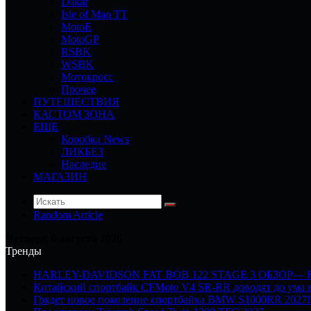
Dakar
Isle of Man TT
MotoE
MotoGP
RSBK
WSBK
Мотокросс
Прочее
ПУТЕШЕСТВИЯ
КАСТОМ ЗОНА
ЕЩЕ
Коробка News
ЛИКБЕЗ
Наследие
МАГАЗИН
Random Article
Четверг, 6 августа 2026
Тренды
HARLEY-DAVIDSON FAT BOB 122 STAGE 3 ОБЗОР—
Китайский спортбайк CFMoto V4 SR-RR доводят до ума в
Грядет новое поколение спортбайка BMW S1000RR 2027!