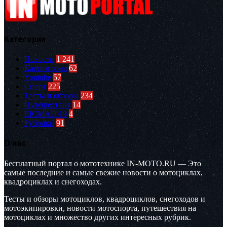
Категории
Новости
1 241
Кастом зона
62
Youtube
57
Спорт
225
Тесты и обзоры
234
Путешествия
14
EICMA2019
4
Рубрики
91
О нас
Бесплатный портал о мототехнике IN-MOTO.RU — Это
самые последние и самые свежие новости о мотоциклах,
квадроциклах и снегоходах.
Тесты и обзоры мотоциклов, квадроциклов, снегоходов и
мотоэкипировки, новости мотоспорта, путешествия на
мотоциклах и множество других интересных рубрик.