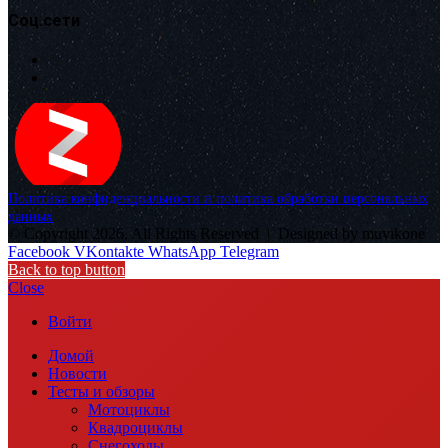
Соц.сети
Политика конфиденциальности и политика обработки персональных
данных
© Copyright 2026, All Rights Reserved |
Designed by muvikone
Facebook
VKontakte
WhatsApp
Telegram
Back to top button
Close
Войти
Домой
Новости
Тесты и обзоры
Мотоциклы
Квадроциклы
Снегоходы