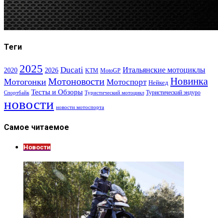
Теги
2025
Ducati
Итальянские мотоциклы
2020
2026
KTM
MotoGP
Новинка
Мотоновости
Мотогонки
Мотоспорт
Нейкед
Тесты и Обзоры
Туристический эндуро
Спортбайк
Туристический мотоцикл
новости
новости мотоспорта
Самое читаемое
Новости