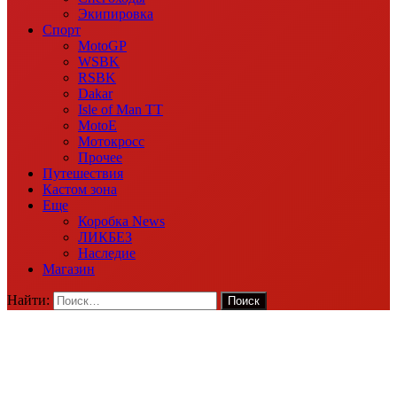
Экипировка
Спорт
MotoGP
WSBK
RSBK
Dakar
Isle of Man TT
MotoE
Мотокросс
Прочее
Путешествия
Кастом зона
Еще
Коробка News
ЛИКБЕЗ
Наследие
Магазин
Найти: