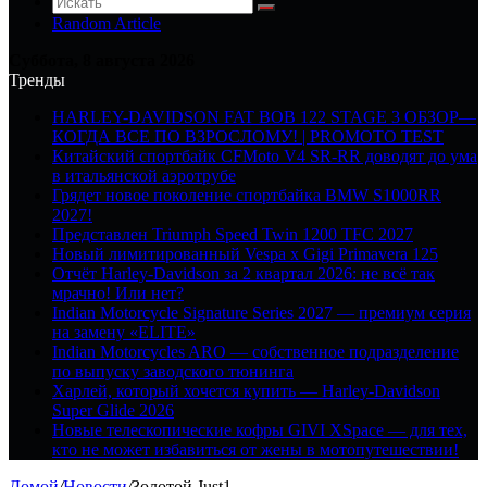
Random Article
Суббота, 8 августа 2026
Тренды
HARLEY-DAVIDSON FAT BOB 122 STAGE 3 ОБЗОР—
КОГДА ВСЕ ПО ВЗРОСЛОМУ! | PROMOTO TEST
Китайский спортбайк CFMoto V4 SR-RR доводят до ума
в итальянской аэротрубе
Грядет новое поколение спортбайка BMW S1000RR
2027!
Представлен Triumph Speed Twin 1200 TFC 2027
Новый лимитированный Vespa x Gigi Primavera 125
Отчёт Harley-Davidson за 2 квартал 2026: не всё так
мрачно! Или нет?
Indian Motorcycle Signature Series 2027 — премиум серия
на замену «ELITE»
Indian Motorcycles ARO — собственное подразделение
по выпуску заводского тюнинга
Харлей, который хочется купить — Harley-Davidson
Super Glide 2026
Новые телескопические кофры GIVI XSpace — для тех,
кто не может избавиться от жены в мотопутешествии!
Домой
/
Новости
/
Золотой Just1