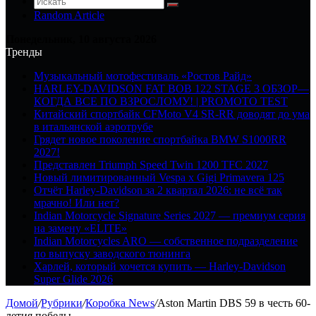
Random Article
Понедельник, 10 августа 2026
Тренды
Музыкальный мотофестиваль «Ростов Райд»
HARLEY-DAVIDSON FAT BOB 122 STAGE 3 ОБЗОР—
КОГДА ВСЕ ПО ВЗРОСЛОМУ! | PROMOTO TEST
Китайский спортбайк CFMoto V4 SR-RR доводят до ума
в итальянской аэротрубе
Грядет новое поколение спортбайка BMW S1000RR
2027!
Представлен Triumph Speed Twin 1200 TFC 2027
Новый лимитированный Vespa x Gigi Primavera 125
Отчёт Harley-Davidson за 2 квартал 2026: не всё так
мрачно! Или нет?
Indian Motorcycle Signature Series 2027 — премиум серия
на замену «ELITE»
Indian Motorcycles ARO — собственное подразделение
по выпуску заводского тюнинга
Харлей, который хочется купить — Harley-Davidson
Super Glide 2026
Домой
/
Рубрики
/
Коробка News
/
Aston Martin DBS 59 в честь 60-
летия победы