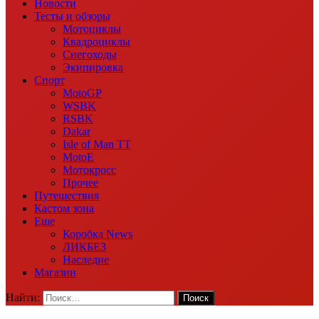
Новости
Тесты и обзоры
Мотоциклы
Квадроциклы
Снегоходы
Экипировка
Спорт
MotoGP
WSBK
RSBK
Dakar
Isle of Man TT
MotoE
Мотокросс
Прочее
Путешествия
Кастом зона
Еще
Коробка News
ЛИКБЕЗ
Наследие
Магазин
Найти: