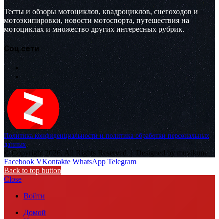
Тесты и обзоры мотоциклов, квадроциклов, снегоходов и
мотоэкипировки, новости мотоспорта, путешествия на
мотоциклах и множество других интересных рубрик.
Соц.сети
Политика конфиденциальности и политика обработки персональных
данных
© Copyright 2026, All Rights Reserved |
Designed by muvikone
Facebook
VKontakte
WhatsApp
Telegram
Back to top button
Close
Войти
Домой