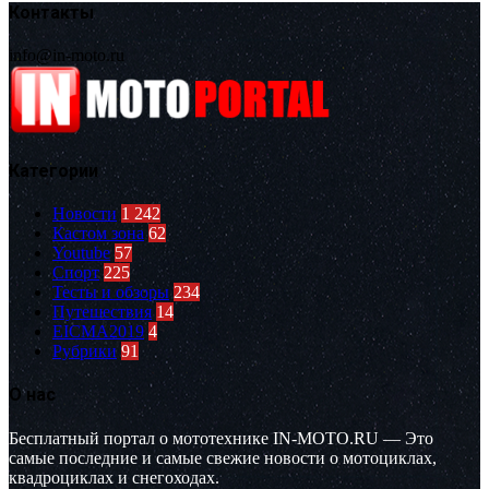
Контакты
info@in-moto.ru
Категории
Новости
1 242
Кастом зона
62
Youtube
57
Спорт
225
Тесты и обзоры
234
Путешествия
14
EICMA2019
4
Рубрики
91
О нас
Бесплатный портал о мототехнике IN-MOTO.RU — Это
самые последние и самые свежие новости о мотоциклах,
квадроциклах и снегоходах.