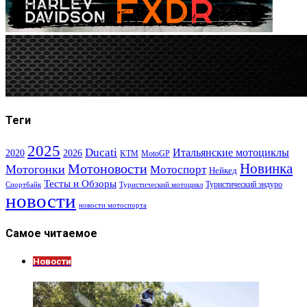
Теги
2025
Ducati
Итальянские мотоциклы
2020
2026
KTM
MotoGP
Новинка
Мотоновости
Мотогонки
Мотоспорт
Нейкед
Тесты и Обзоры
Туристический эндуро
Спортбайк
Туристический мотоцикл
новости
новости мотоспорта
Самое читаемое
Новости