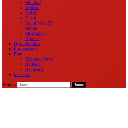
MotoGP
WSBK
RSBK
Dakar
Isle of Man TT
MotoE
Мотокросс
Прочее
Путешествия
Кастом зона
Еще
Коробка News
ЛИКБЕЗ
Наследие
Магазин
Найти: