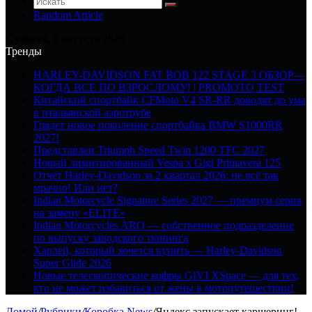
Random Article
Суббота, 8 августа 2026
Тренды
HARLEY-DAVIDSON FAT BOB 122 STAGE 3 ОБЗОР—
КОГДА ВСЕ ПО ВЗРОСЛОМУ! | PROMOTO TEST
Китайский спортбайк CFMoto V4 SR-RR доводят до ума
в итальянской аэротрубе
Грядет новое поколение спортбайка BMW S1000RR
2027!
Представлен Triumph Speed Twin 1200 TFC 2027
Новый лимитированный Vespa x Gigi Primavera 125
Отчёт Harley-Davidson за 2 квартал 2026: не всё так
мрачно! Или нет?
Indian Motorcycle Signature Series 2027 — премиум серия
на замену «ELITE»
Indian Motorcycles ARO — собственное подразделение
по выпуску заводского тюнинга
Харлей, который хочется купить — Harley-Davidson
Super Glide 2026
Новые телескопические кофры GIVI XSpace — для тех,
кто не может избавиться от жены в мотопутешествии!
Домой
/
Рубрики
/
Коробка News
/
Яндекс запускает каршеринг!