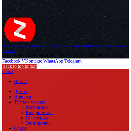
Политика конфиденциальности и политика обработки персональных
данных
© Copyright 2026, All Rights Reserved |
Designed by muvikone
Facebook
VKontakte
WhatsApp
Telegram
Back to top button
Close
Войти
Домой
Новости
Тесты и обзоры
Мотоциклы
Квадроциклы
Снегоходы
Экипировка
Спорт