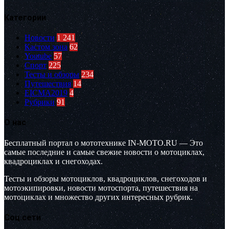
Категории
Новости
1 241
Кастом зона
62
Youtube
57
Спорт
225
Тесты и обзоры
234
Путешествия
14
EICMA2019
4
Рубрики
91
О нас
Бесплатный портал о мототехнике IN-MOTO.RU — Это
самые последние и самые свежие новости о мотоциклах,
квадроциклах и снегоходах.
Тесты и обзоры мотоциклов, квадроциклов, снегоходов и
мотоэкипировки, новости мотоспорта, путешествия на
мотоциклах и множество других интересных рубрик.
Соц.сети