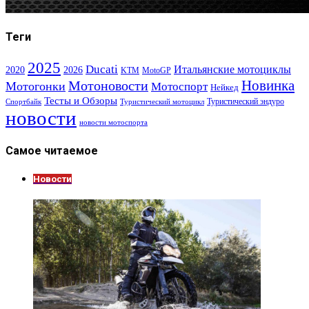
Теги
2025
Ducati
Итальянские мотоциклы
2020
2026
KTM
MotoGP
Новинка
Мотоновости
Мотогонки
Мотоспорт
Нейкед
Тесты и Обзоры
Туристический эндуро
Спортбайк
Туристический мотоцикл
новости
новости мотоспорта
Самое читаемое
Новости