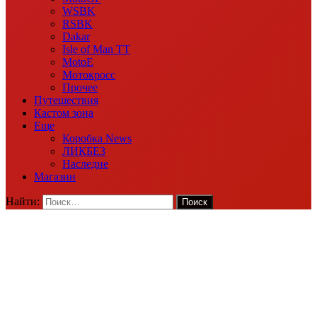
WSBK
RSBK
Dakar
Isle of Man TT
MotoE
Мотокросс
Прочее
Путешествия
Кастом зона
Еще
Коробка News
ЛИКБЕЗ
Наследие
Магазин
Найти: