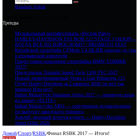
Random Article
Понедельник, 10 августа 2026
Тренды
Музыкальный мотофестиваль «Ростов Райд»
HARLEY-DAVIDSON FAT BOB 122 STAGE 3 ОБЗОР—
КОГДА ВСЕ ПО ВЗРОСЛОМУ! | PROMOTO TEST
Китайский спортбайк CFMoto V4 SR-RR доводят до ума
в итальянской аэротрубе
Грядет новое поколение спортбайка BMW S1000RR
2027!
Представлен Triumph Speed Twin 1200 TFC 2027
Новый лимитированный Vespa x Gigi Primavera 125
Отчёт Harley-Davidson за 2 квартал 2026: не всё так
мрачно! Или нет?
Indian Motorcycle Signature Series 2027 — премиум серия
на замену «ELITE»
Indian Motorcycles ARO — собственное подразделение
по выпуску заводского тюнинга
Харлей, который хочется купить — Harley-Davidson
Super Glide 2026
Домой
/
Спорт
/
RSBK
/
Финал RSBK 2017 — Итоги!
RSBK