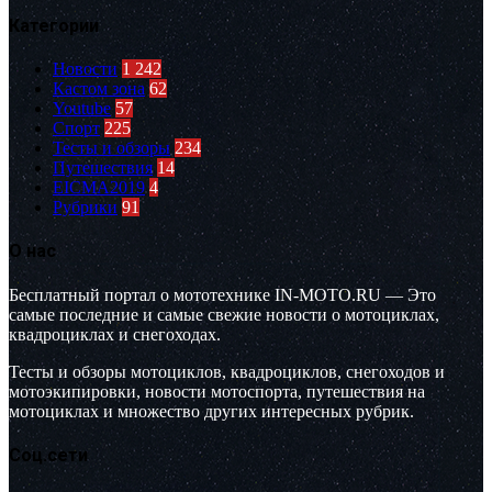
Категории
Новости
1 242
Кастом зона
62
Youtube
57
Спорт
225
Тесты и обзоры
234
Путешествия
14
EICMA2019
4
Рубрики
91
О нас
Бесплатный портал о мототехнике IN-MOTO.RU — Это
самые последние и самые свежие новости о мотоциклах,
квадроциклах и снегоходах.
Тесты и обзоры мотоциклов, квадроциклов, снегоходов и
мотоэкипировки, новости мотоспорта, путешествия на
мотоциклах и множество других интересных рубрик.
Соц.сети