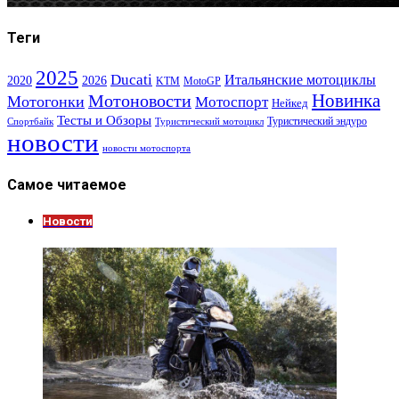
Теги
2025
Ducati
Итальянские мотоциклы
2020
2026
KTM
MotoGP
Новинка
Мотоновости
Мотогонки
Мотоспорт
Нейкед
Тесты и Обзоры
Туристический эндуро
Спортбайк
Туристический мотоцикл
новости
новости мотоспорта
Самое читаемое
Новости