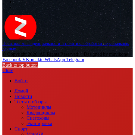
Политика конфиденциальности и политика обработки персональных
данных
© Copyright 2026, All Rights Reserved |
Designed by muvikone
Facebook
VKontakte
WhatsApp
Telegram
Back to top button
Close
Войти
Домой
Новости
Тесты и обзоры
Мотоциклы
Квадроциклы
Снегоходы
Экипировка
Спорт
MotoGP