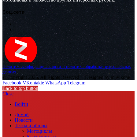
Соц.сети
Политика конфиденциальности и политика обработки персональных
данных
© Copyright 2026, All Rights Reserved |
Designed by muvikone
Facebook
VKontakte
WhatsApp
Telegram
Back to top button
Close
Войти
Домой
Новости
Тесты и обзоры
Мотоциклы
Квадроциклы