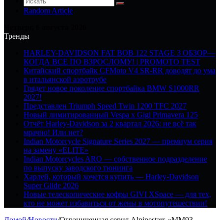
Random Article
Четверг, 6 августа 2026
Тренды
HARLEY-DAVIDSON FAT BOB 122 STAGE 3 ОБЗОР—
КОГДА ВСЕ ПО ВЗРОСЛОМУ! | PROMOTO TEST
Китайский спортбайк CFMoto V4 SR-RR доводят до ума
в итальянской аэротрубе
Грядет новое поколение спортбайка BMW S1000RR
2027!
Представлен Triumph Speed Twin 1200 TFC 2027
Новый лимитированный Vespa x Gigi Primavera 125
Отчёт Harley-Davidson за 2 квартал 2026: не всё так
мрачно! Или нет?
Indian Motorcycle Signature Series 2027 — премиум серия
на замену «ELITE»
Indian Motorcycles ARO — собственное подразделение
по выпуску заводского тюнинга
Харлей, который хочется купить — Harley-Davidson
Super Glide 2026
Новые телескопические кофры GIVI XSpace — для тех,
кто не может избавиться от жены в мотопутешествии!
Домой
/
Новости
/
Ограниченная серия Alpinestars «MM93