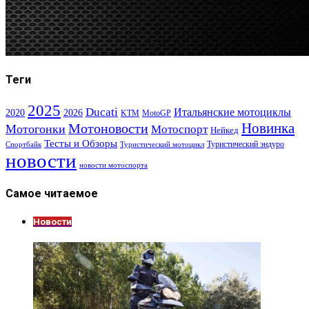
Теги
2025
Ducati
Итальянские мотоциклы
2020
2026
KTM
MotoGP
Новинка
Мотоновости
Мотогонки
Мотоспорт
Нейкед
Тесты и Обзоры
Туристический эндуро
Спортбайк
Туристический мотоцикл
новости
новости мотоспорта
Самое читаемое
Новости