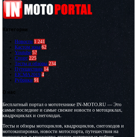
Категории
Новости
1 241
Кастом зона
62
Youtube
57
Спорт
225
Тесты и обзоры
234
Путешествия
14
EICMA2019
4
Рубрики
91
О нас
Бесплатный портал о мототехнике IN-MOTO.RU — Это
самые последние и самые свежие новости о мотоциклах,
квадроциклах и снегоходах.
Тесты и обзоры мотоциклов, квадроциклов, снегоходов и
мотоэкипировки, новости мотоспорта, путешествия на
мотоциклах и множество других интересных рубрик.