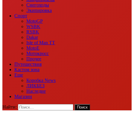
Снегоходы
Экипировка
Спорт
MotoGP
WSBK
RSBK
Dakar
Isle of Man TT
MotoE
Мотокросс
Прочее
Путешествия
Кастом зона
Еще
Коробка News
ЛИКБЕЗ
Наследие
Магазин
Найти: