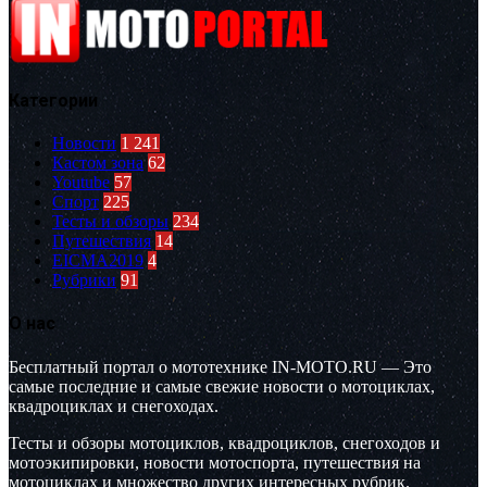
Категории
Новости
1 241
Кастом зона
62
Youtube
57
Спорт
225
Тесты и обзоры
234
Путешествия
14
EICMA2019
4
Рубрики
91
О нас
Бесплатный портал о мототехнике IN-MOTO.RU — Это
самые последние и самые свежие новости о мотоциклах,
квадроциклах и снегоходах.
Тесты и обзоры мотоциклов, квадроциклов, снегоходов и
мотоэкипировки, новости мотоспорта, путешествия на
мотоциклах и множество других интересных рубрик.