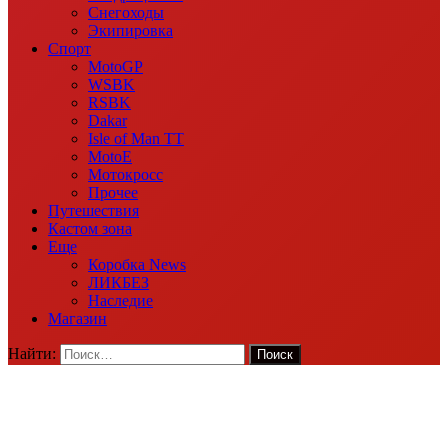
Снегоходы
Экипировка
Спорт
MotoGP
WSBK
RSBK
Dakar
Isle of Man TT
MotoE
Мотокросс
Прочее
Путешествия
Кастом зона
Еще
Коробка News
ЛИКБЕЗ
Наследие
Магазин
Найти: