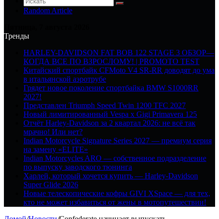
Random Article
Пятница, 7 августа 2026
Тренды
HARLEY-DAVIDSON FAT BOB 122 STAGE 3 ОБЗОР—
КОГДА ВСЕ ПО ВЗРОСЛОМУ! | PROMOTO TEST
Китайский спортбайк CFMoto V4 SR-RR доводят до ума
в итальянской аэротрубе
Грядет новое поколение спортбайка BMW S1000RR
2027!
Представлен Triumph Speed Twin 1200 TFC 2027
Новый лимитированный Vespa x Gigi Primavera 125
Отчёт Harley-Davidson за 2 квартал 2026: не всё так
мрачно! Или нет?
Indian Motorcycle Signature Series 2027 — премиум серия
на замену «ELITE»
Indian Motorcycles ARO — собственное подразделение
по выпуску заводского тюнинга
Харлей, который хочется купить — Harley-Davidson
Super Glide 2026
Новые телескопические кофры GIVI XSpace — для тех,
кто не может избавиться от жены в мотопутешествии!
Домой
/
Новости
/
Confederate начинает выпускать