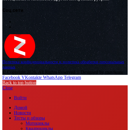
Соц.сети
Политика конфиденциальности и политика обработки персональных
данных
© Copyright 2026, All Rights Reserved |
Designed by muvikone
Facebook
VKontakte
WhatsApp
Telegram
Back to top button
Close
Войти
Домой
Новости
Тесты и обзоры
Мотоциклы
Квадроциклы