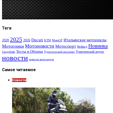
Теги
2025
Ducati
Итальянские мотоциклы
2020
2026
KTM
MotoGP
Новинка
Мотоновости
Мотогонки
Мотоспорт
Нейкед
Тесты и Обзоры
Туристический эндуро
Спортбайк
Туристический мотоцикл
новости
новости мотоспорта
Самое читаемое
Новости