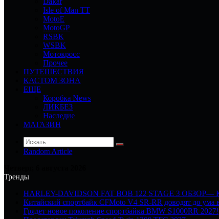
Dakar
Isle of Man TT
MotoE
MotoGP
RSBK
WSBK
Мотокросс
Прочее
ПУТЕШЕСТВИЯ
КАСТОМ ЗОНА
ЕЩЕ
Коробка News
ЛИКБЕЗ
Наследие
МАГАЗИН
Random Article
Четверг, 6 августа 2026
Тренды
HARLEY-DAVIDSON FAT BOB 122 STAGE 3 ОБЗОР—
Китайский спортбайк CFMoto V4 SR-RR доводят до ума в
Грядет новое поколение спортбайка BMW S1000RR 2027!