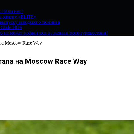
о! Или нет?
на замену «ELITE»
 выпуску заводского тюнинга
 Glide 2026
о не может избавиться от жены в мотопутешествии!
 на Moscow Race Way
тапа на Moscow Race Way