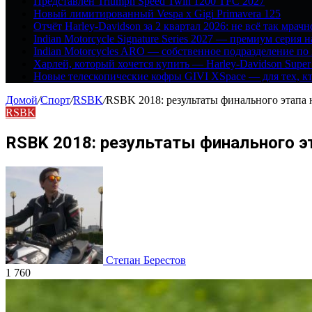
Представлен Triumph Speed Twin 1200 TFC 2027
Новый лимитированный Vespa x Gigi Primavera 125
Отчёт Harley-Davidson за 2 квартал 2026: не всё так мрачн
Indian Motorcycle Signature Series 2027 — премиум серия 
Indian Motorcycles ARO — собственное подразделение по
Харлей, который хочется купить — Harley-Davidson Super
Новые телескопические кофры GIVI XSpace — для тех, кт
Домой
/
Спорт
/
RSBK
/
RSBK 2018: результаты финального этапа
RSBK
RSBK 2018: результаты финального э
Степан Берестов
1 760