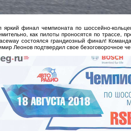
л яркий финал чемпионата по шоссейно-коль
емительно, как пилоты
проносятся по трассе, п
ceway состоялся грандиозный финал! Команда
имир Леонов подтвердил свое
безоговорочное че