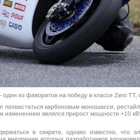
 один из фаворитов на победу в классе Zero TT,
ог похвастаться карбоновым моношасси, рестай
 изменением являлся прирост мощности +10 кВт
ержаться в секрете, однако известно, что эл
а внедрение которых разработчиков вдохновил