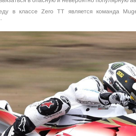
ввязаться в опасную и невероятно популярную а
еду в классе Zero TT является команда Muge
.