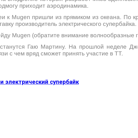
подмогу приходит аэродинамика.
еи к Mugen пришли из прямиком из океана. По 
авку производитель электрического супербайка.
ейду Mugen (обратите внимание волнообразные г
достанутся Гаю Мартину. На прошлой неделе Д
зи с чем вряд сможет принять участие в ТТ.
ли электрический супербайк