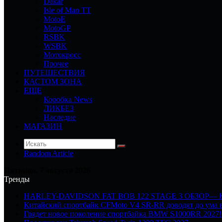
Dakar
Isle of Man TT
MotoE
MotoGP
RSBK
WSBK
Мотокросс
Прочее
ПУТЕШЕСТВИЯ
КАСТОМ ЗОНА
ЕЩЕ
Коробка News
ЛИКБЕЗ
Наследие
МАГАЗИН
Random Article
Пятница, 7 августа 2026
Тренды
HARLEY-DAVIDSON FAT BOB 122 STAGE 3 ОБЗОР—
Китайский спортбайк CFMoto V4 SR-RR доводят до ума в
Грядет новое поколение спортбайка BMW S1000RR 2027!