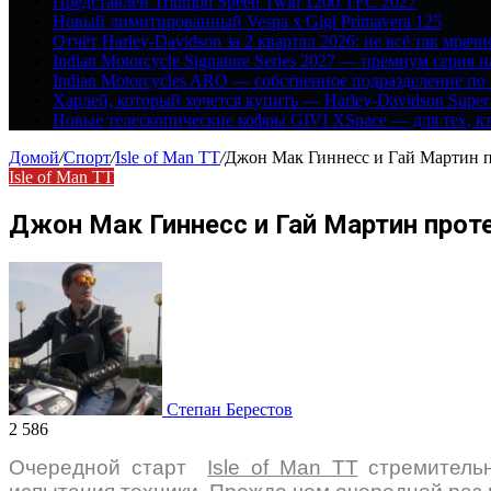
Представлен Triumph Speed Twin 1200 TFC 2027
Новый лимитированный Vespa x Gigi Primavera 125
Отчёт Harley-Davidson за 2 квартал 2026: не всё так мрачн
Indian Motorcycle Signature Series 2027 — премиум серия 
Indian Motorcycles ARO — собственное подразделение по
Харлей, который хочется купить — Harley-Davidson Super
Новые телескопические кофры GIVI XSpace — для тех, кт
Домой
/
Спорт
/
Isle of Man TT
/
Джон Мак Гиннесс и Гай Мартин п
Isle of Man TT
Джон Мак Гиннесс и Гай Мартин прот
Степан Берестов
2 586
Очередной старт
Isle of Man ТТ
стремительн