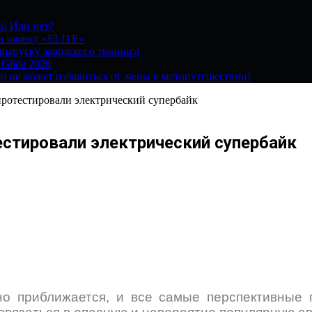
о! Или нет?
на замену «ELITE»
 выпуску заводского тюнинга
 Glide 2026
о не может избавиться от жены в мотопутешествии!
ротестировали электрический супербайк
естировали электрический супербайк
о приближается, и все самые перспективные 