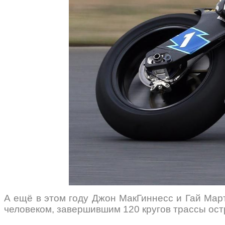
А ещё в этом году Джон МакГиннесс и Гай Март
человеком, завершившим 120 кругов трассы ост