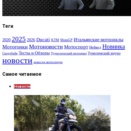
Теги
2025
Ducati
Итальянские мотоциклы
2020
2026
KTM
MotoGP
Новинка
Мотоновости
Мотогонки
Мотоспорт
Нейкед
Тесты и Обзоры
Туристический эндуро
Спортбайк
Туристический мотоцикл
новости
новости мотоспорта
Самое читаемое
Новости