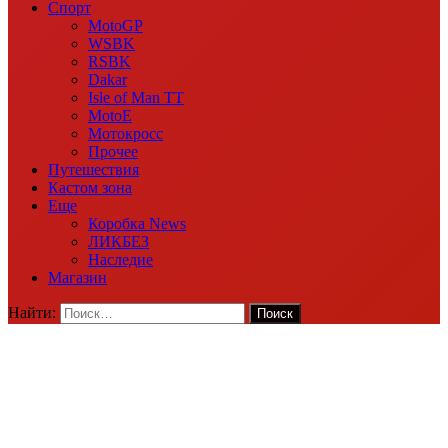
Спорт
MotoGP
WSBK
RSBK
Dakar
Isle of Man TT
MotoE
Мотокросс
Прочее
Путешествия
Кастом зона
Еще
Коробка News
ЛИКБЕЗ
Наследие
Магазин
Найти: