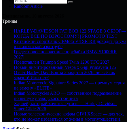
Random Article
Понедельник, 10 августа 2026
Тренды
HARLEY-DAVIDSON FAT BOB 122 STAGE 3 ОБЗОР—
КОГДА ВСЕ ПО ВЗРОСЛОМУ! | PROMOTO TEST
Китайский спортбайк CFMoto V4 SR-RR доводят до ума
в итальянской аэротрубе
Грядет новое поколение спортбайка BMW S1000RR
2027!
Представлен Triumph Speed Twin 1200 TFC 2027
Новый лимитированный Vespa x Gigi Primavera 125
Отчёт Harley-Davidson за 2 квартал 2026: не всё так
мрачно! Или нет?
Indian Motorcycle Signature Series 2027 — премиум серия
на замену «ELITE»
Indian Motorcycles ARO — собственное подразделение
по выпуску заводского тюнинга
Харлей, который хочется купить — Harley-Davidson
Super Glide 2026
Новые телескопические кофры GIVI XSpace — для тех,
кто не может избавиться от жены в мотопутешествии!
Домой
/
Brabus