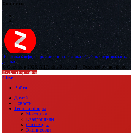
Соц.сети
Политика конфиденциальности и политика обработки персональных
данных
© Copyright 2026, All Rights Reserved |
Designed by muvikone
Back to top button
Close
Войти
Домой
Новости
Тесты и обзоры
Мотоциклы
Квадроциклы
Снегоходы
Экипировка