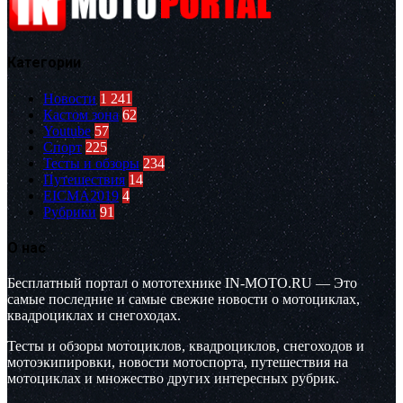
Категории
Новости
1 241
Кастом зона
62
Youtube
57
Спорт
225
Тесты и обзоры
234
Путешествия
14
EICMA2019
4
Рубрики
91
О нас
Бесплатный портал о мототехнике IN-MOTO.RU — Это
самые последние и самые свежие новости о мотоциклах,
квадроциклах и снегоходах.
Тесты и обзоры мотоциклов, квадроциклов, снегоходов и
мотоэкипировки, новости мотоспорта, путешествия на
мотоциклах и множество других интересных рубрик.