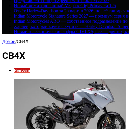
Представлен Triumph Speed Twin 1200 TFC 2027
Новый лимитированный Vespa x Gigi Primavera 125
Отчёт Harley-Davidson за 2 квартал 2026: не всё так мрачн
Indian Motorcycle Signature Series 2027 — премиум серия 
Indian Motorcycles ARO — собственное подразделение по
Харлей, который хочется купить — Harley-Davidson Super
Новые телескопические кофры GIVI XSpace — для тех, кт
Домой
/
CB4X
CB4X
Новости