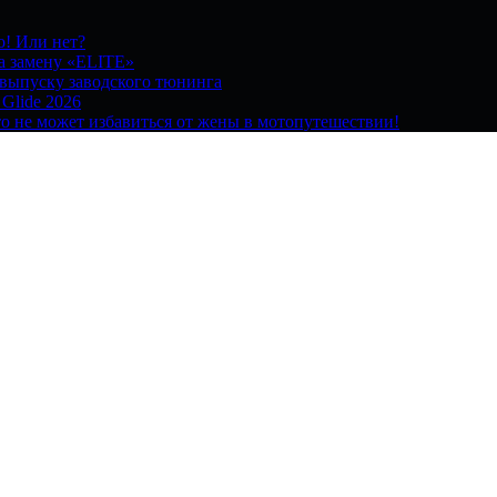
о! Или нет?
на замену «ELITE»
 выпуску заводского тюнинга
 Glide 2026
о не может избавиться от жены в мотопутешествии!