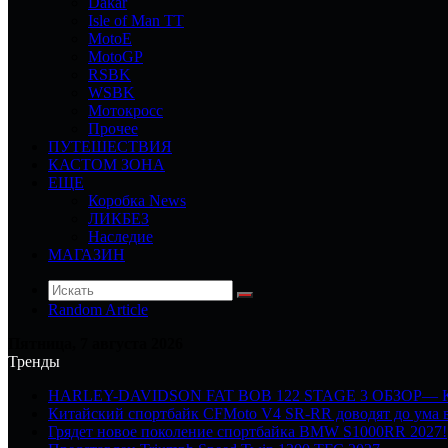
Dakar
Isle of Man TT
MotoE
MotoGP
RSBK
WSBK
Мотокросс
Прочее
ПУТЕШЕСТВИЯ
КАСТОМ ЗОНА
ЕЩЕ
Коробка News
ЛИКБЕЗ
Наследие
МАГАЗИН
Random Article
Пятница, 7 августа 2026
Тренды
HARLEY-DAVIDSON FAT BOB 122 STAGE 3 ОБЗОР—
Китайский спортбайк CFMoto V4 SR-RR доводят до ума в
Грядет новое поколение спортбайка BMW S1000RR 2027!