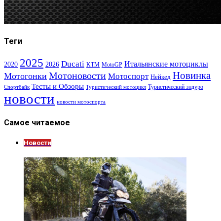
Теги
2025
Ducati
Итальянские мотоциклы
2020
2026
KTM
MotoGP
Новинка
Мотоновости
Мотогонки
Мотоспорт
Нейкед
Тесты и Обзоры
Туристический эндуро
Спортбайк
Туристический мотоцикл
новости
новости мотоспорта
Самое читаемое
Новости