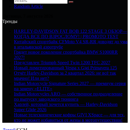
Random Article
Пятница, 7 августа 2026
Тренды
HARLEY-DAVIDSON FAT BOB 122 STAGE 3 ОБЗОР—
КОГДА ВСЕ ПО ВЗРОСЛОМУ! | PROMOTO TEST
Китайский спортбайк CFMoto V4 SR-RR доводят до ума
в итальянской аэротрубе
Грядет новое поколение спортбайка BMW S1000RR
2027!
Представлен Triumph Speed Twin 1200 TFC 2027
Новый лимитированный Vespa x Gigi Primavera 125
Отчёт Harley-Davidson за 2 квартал 2026: не всё так
мрачно! Или нет?
Indian Motorcycle Signature Series 2027 — премиум серия
на замену «ELITE»
Indian Motorcycles ARO — собственное подразделение
по выпуску заводского тюнинга
Харлей, который хочется купить — Harley-Davidson
Super Glide 2026
Новые телескопические кофры GIVI XSpace — для тех,
кто не может избавиться от жены в мотопутешествии!
Домой
/
CCM