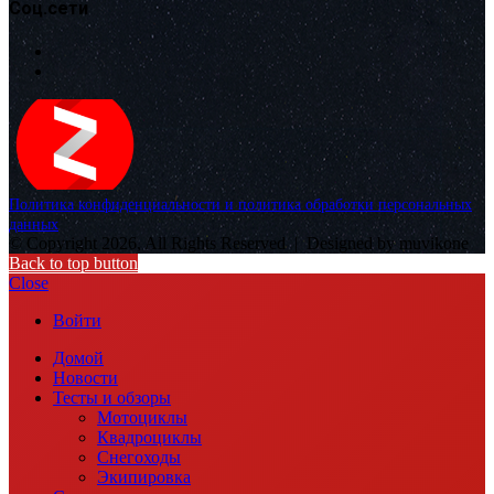
Соц.сети
Политика конфиденциальности и политика обработки персональных
данных
© Copyright 2026, All Rights Reserved |
Designed by muvikone
Back to top button
Close
Войти
Домой
Новости
Тесты и обзоры
Мотоциклы
Квадроциклы
Снегоходы
Экипировка