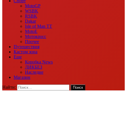
Спорт
MotoGP
WSBK
RSBK
Dakar
Isle of Man TT
MotoE
Мотокросс
Прочее
Путешествия
Кастом зона
Еще
Коробка News
ЛИКБЕЗ
Наследие
Магазин
Найти: