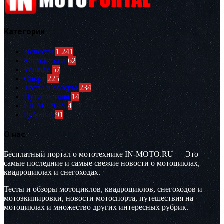
Категории
Новости
1 241
Кастом зона
62
Youtube
57
Спорт
225
Тесты и обзоры
234
Путешествия
14
EICMA2019
4
Рубрики
91
О нас
Бесплатный портал о мототехнике IN-MOTO.RU — Это
самые последние и самые свежие новости о мотоциклах,
квадроциклах и снегоходах.
Тесты и обзоры мотоциклов, квадроциклов, снегоходов и
мотоэкипировки, новости мотоспорта, путешествия на
мотоциклах и множество других интересных рубрик.