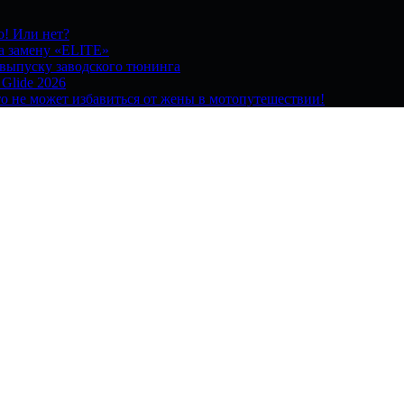
о! Или нет?
на замену «ELITE»
 выпуску заводского тюнинга
 Glide 2026
о не может избавиться от жены в мотопутешествии!