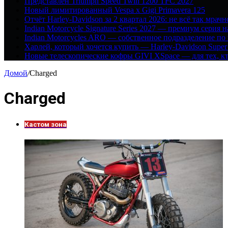
Представлен Triumph Speed Twin 1200 TFC 2027
Новый лимитированный Vespa x Gigi Primavera 125
Отчёт Harley-Davidson за 2 квартал 2026: не всё так мрачн
Indian Motorcycle Signature Series 2027 — премиум серия 
Indian Motorcycles ARO — собственное подразделение по
Харлей, который хочется купить — Harley-Davidson Super
Новые телескопические кофры GIVI XSpace — для тех, кт
Домой
/
Charged
Charged
Кастом зона