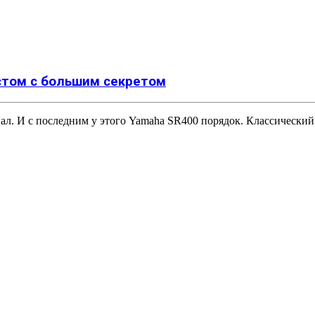
астом с большим секретом
нал. И с последним у этого Yamaha SR400 порядок. Классически