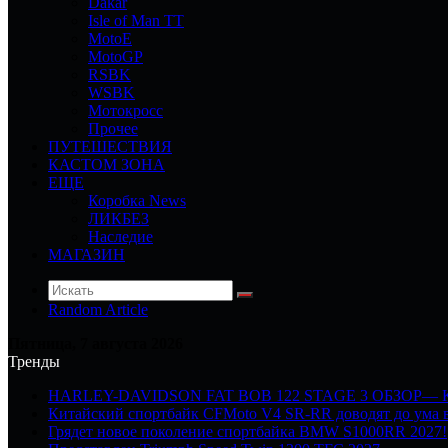
Dakar
Isle of Man TT
MotoE
MotoGP
RSBK
WSBK
Мотокросс
Прочее
ПУТЕШЕСТВИЯ
КАСТОМ ЗОНА
ЕЩЕ
Коробка News
ЛИКБЕЗ
Наследие
МАГАЗИН
Random Article
Пятница, 7 августа 2026
Тренды
HARLEY-DAVIDSON FAT BOB 122 STAGE 3 ОБЗОР—
Китайский спортбайк CFMoto V4 SR-RR доводят до ума в
Грядет новое поколение спортбайка BMW S1000RR 2027!