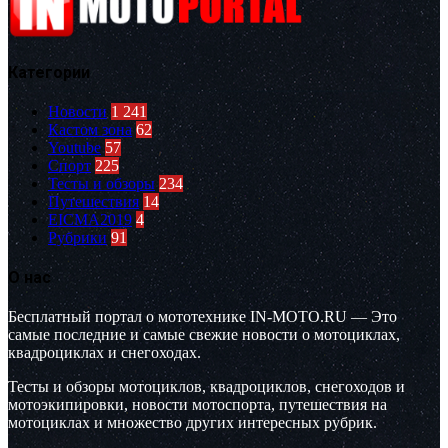
Категории
Новости
1 241
Кастом зона
62
Youtube
57
Спорт
225
Тесты и обзоры
234
Путешествия
14
EICMA2019
4
Рубрики
91
О нас
Бесплатный портал о мототехнике IN-MOTO.RU — Это
самые последние и самые свежие новости о мотоциклах,
квадроциклах и снегоходах.
Тесты и обзоры мотоциклов, квадроциклов, снегоходов и
мотоэкипировки, новости мотоспорта, путешествия на
мотоциклах и множество других интересных рубрик.