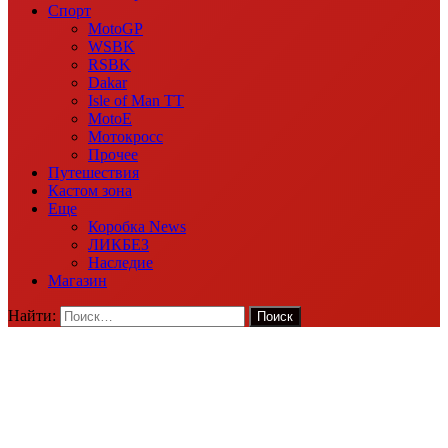
Спорт
MotoGP
WSBK
RSBK
Dakar
Isle of Man TT
MotoE
Мотокросс
Прочее
Путешествия
Кастом зона
Еще
Коробка News
ЛИКБЕЗ
Наследие
Магазин
Найти: