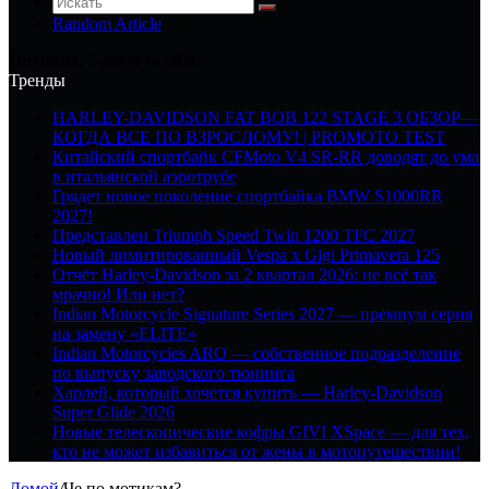
Random Article
Пятница, 7 августа 2026
Тренды
HARLEY-DAVIDSON FAT BOB 122 STAGE 3 ОБЗОР—
КОГДА ВСЕ ПО ВЗРОСЛОМУ! | PROMOTO TEST
Китайский спортбайк CFMoto V4 SR-RR доводят до ума
в итальянской аэротрубе
Грядет новое поколение спортбайка BMW S1000RR
2027!
Представлен Triumph Speed Twin 1200 TFC 2027
Новый лимитированный Vespa x Gigi Primavera 125
Отчёт Harley-Davidson за 2 квартал 2026: не всё так
мрачно! Или нет?
Indian Motorcycle Signature Series 2027 — премиум серия
на замену «ELITE»
Indian Motorcycles ARO — собственное подразделение
по выпуску заводского тюнинга
Харлей, который хочется купить — Harley-Davidson
Super Glide 2026
Новые телескопические кофры GIVI XSpace — для тех,
кто не может избавиться от жены в мотопутешествии!
Домой
/
Че по мотикам?