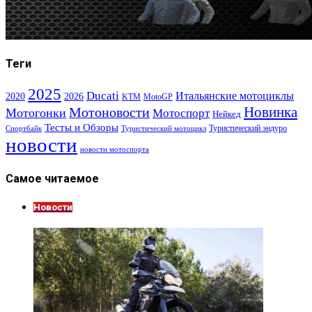
Теги
2025
Ducati
Итальянские мотоциклы
2020
2026
KTM
MotoGP
Новинка
Мотоновости
Мотогонки
Мотоспорт
Нейкед
Тесты и Обзоры
Туристический эндуро
Спортбайк
Туристический мотоцикл
новости
новости мотоспорта
Самое читаемое
Новости