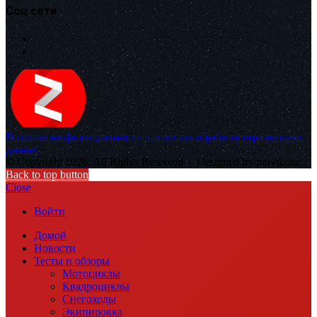
Соц.сети
Политика конфиденциальности и политика обработки персональных
данных
© Copyright 2026, All Rights Reserved |
Designed by muvikone
Back to top button
Close
Войти
Домой
Новости
Тесты и обзоры
Мотоциклы
Квадроциклы
Снегоходы
Экипировка