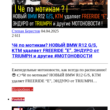
Степан Берестов
04.04.2025
2 611
Чё по мотикам? НОВЫЙ BMW R12 G/S,
KTM удаляет FREERIDE “E”, ЭНДУРО от
TRIUMPH и другие #МОТОНОВОСТИ
Еженедельные мотоновости, как всегда по расписанию!
😎 👉Чё по мотикам? НОВЫЙ BMW R12 G/S, KTM
удаляет FREERIDE “E”, ЭНДУРО от TRIUMPH…
Подробнее »
Youtube