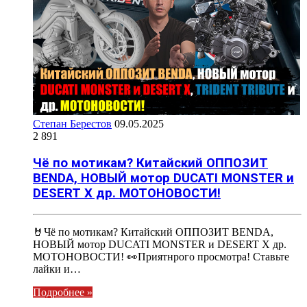
Степан Берестов
09.05.2025
2 891
Чё по мотикам? Китайский ОППОЗИТ
BENDA, НОВЫЙ мотор DUCATI MONSTER и
DESERT X др. МОТОНОВОСТИ!
🤘Чё по мотикам? Китайский ОППОЗИТ BENDA,
НОВЫЙ мотор DUCATI MONSTER и DESERT X др.
МОТОНОВОСТИ! 👀Приятнрого просмотра! Ставьте
лайки и…
Подробнее »