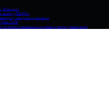
о! Или нет?
на замену «ELITE»
 выпуску заводского тюнинга
 Glide 2026
о не может избавиться от жены в мотопутешествии!