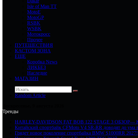
Dakar
Isle of Man TT
MotoE
MotoGP
RSBK
WSBK
Мотокросс
Прочее
ПУТЕШЕСТВИЯ
КАСТОМ ЗОНА
ЕЩЕ
Коробка News
ЛИКБЕЗ
Наследие
МАГАЗИН
Random Article
Воскресенье, 9 августа 2026
Тренды
HARLEY-DAVIDSON FAT BOB 122 STAGE 3 ОБЗОР—
Китайский спортбайк CFMoto V4 SR-RR доводят до ума в
Грядет новое поколение спортбайка BMW S1000RR 2027!