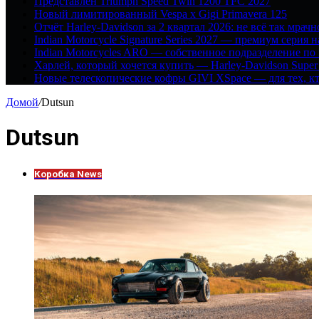
Представлен Triumph Speed Twin 1200 TFC 2027
Новый лимитированный Vespa x Gigi Primavera 125
Отчёт Harley-Davidson за 2 квартал 2026: не всё так мрачн
Indian Motorcycle Signature Series 2027 — премиум серия 
Indian Motorcycles ARO — собственное подразделение по
Харлей, который хочется купить — Harley-Davidson Super
Новые телескопические кофры GIVI XSpace — для тех, кт
Домой
/
Dutsun
Dutsun
Коробка News