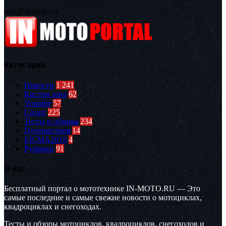
info@in-moto.ru
Категории
Новости
1 241
Кастом зона
62
Youtube
57
Спорт
225
Тесты и обзоры
234
Путешествия
14
EICMA2019
4
Рубрики
91
О нас
Бесплатный портал о мототехнике IN-MOTO.RU — Это
самые последние и самые свежие новости о мотоциклах,
квадроциклах и снегоходах.
Тесты и обзоры мотоциклов, квадроциклов, снегоходов и