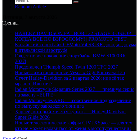
Random Article
Пятница, 7 августа 2026
Тренды
HARLEY-DAVIDSON FAT BOB 122 STAGE 3 ОБЗОР—
КОГДА ВСЕ ПО ВЗРОСЛОМУ! | PROMOTO TEST
Китайский спортбайк CFMoto V4 SR-RR доводят до ума
в итальянской аэротрубе
Грядет новое поколение спортбайка BMW S1000RR
2027!
Представлен Triumph Speed Twin 1200 TFC 2027
Новый лимитированный Vespa x Gigi Primavera 125
Отчёт Harley-Davidson за 2 квартал 2026: не всё так
мрачно! Или нет?
Indian Motorcycle Signature Series 2027 — премиум серия
на замену «ELITE»
Indian Motorcycles ARO — собственное подразделение
по выпуску заводского тюнинга
Харлей, который хочется купить — Harley-Davidson
Super Glide 2026
Новые телескопические кофры GIVI XSpace — для тех,
кто не может избавиться от жены в мотопутешествии!
Домой
/
Ford