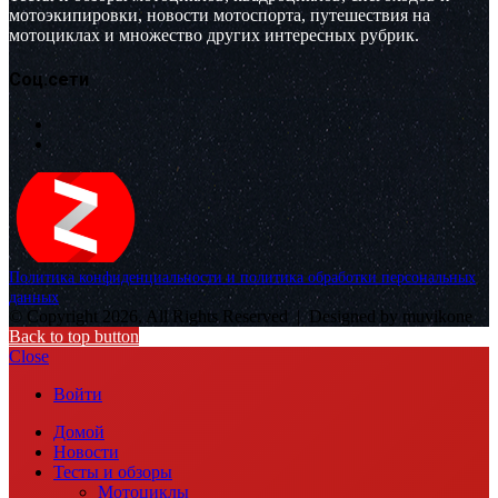
мотоэкипировки, новости мотоспорта, путешествия на
мотоциклах и множество других интересных рубрик.
Соц.сети
Политика конфиденциальности и политика обработки персональных
данных
© Copyright 2026, All Rights Reserved |
Designed by muvikone
Back to top button
Close
Войти
Домой
Новости
Тесты и обзоры
Мотоциклы