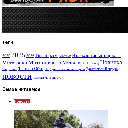
Теги
2025
Ducati
Итальянские мотоциклы
2020
2026
KTM
MotoGP
Новинка
Мотоновости
Мотогонки
Мотоспорт
Нейкед
Тесты и Обзоры
Туристический эндуро
Спортбайк
Туристический мотоцикл
новости
новости мотоспорта
Самое читаемое
Новости