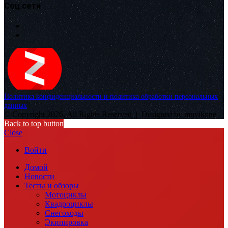
Соц.сети
Политика конфиденциальности и политика обработки персональных
данных
© Copyright 2026, All Rights Reserved |
Designed by muvikone
Back to top button
Close
Войти
Домой
Новости
Тесты и обзоры
Мотоциклы
Квадроциклы
Снегоходы
Экипировка