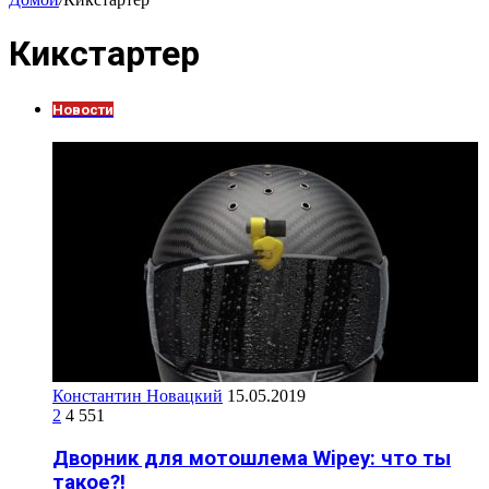
Кикстартер
Новости
Константин Новацкий
15.05.2019
2
4 551
Дворник для мотошлема Wipey: что ты
такое?!