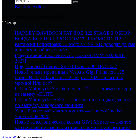
Random Article
Воскресенье, 9 августа 2026
Тренды
HARLEY-DAVIDSON FAT BOB 122 STAGE 3 ОБЗОР—
КОГДА ВСЕ ПО ВЗРОСЛОМУ! | PROMOTO TEST
Китайский спортбайк CFMoto V4 SR-RR доводят до ума
в итальянской аэротрубе
Грядет новое поколение спортбайка BMW S1000RR
2027!
Представлен Triumph Speed Twin 1200 TFC 2027
Новый лимитированный Vespa x Gigi Primavera 125
Отчёт Harley-Davidson за 2 квартал 2026: не всё так
мрачно! Или нет?
Indian Motorcycle Signature Series 2027 — премиум серия
на замену «ELITE»
Indian Motorcycles ARO — собственное подразделение
по выпуску заводского тюнинга
Харлей, который хочется купить — Harley-Davidson
Super Glide 2026
Новые телескопические кофры GIVI XSpace — для тех,
кто не может избавиться от жены в мотопутешествии!
Домой
/
Кикстартер