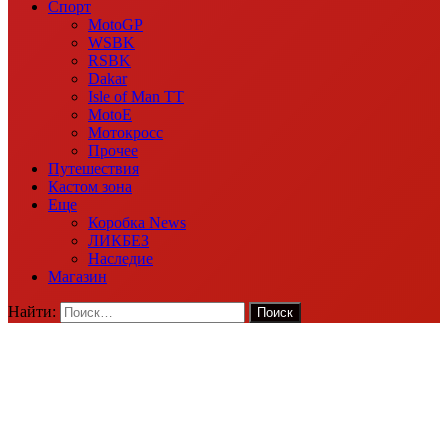
Спорт
MotoGP
WSBK
RSBK
Dakar
Isle of Man TT
MotoE
Мотокросс
Прочее
Путешествия
Кастом зона
Еще
Коробка News
ЛИКБЕЗ
Наследие
Магазин
Найти: