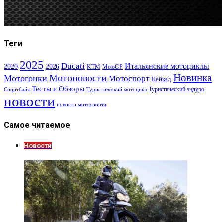
Теги
2025
Ducati
Итальянские мотоциклы
2020
2026
KTM
MotoGP
Новинка
Мотоновости
Мотогонки
Мотоспорт
Нейкед
Тесты и Обзоры
Туристический эндуро
Спортбайк
Туристический мотоцикл
новости
новости мотоспорта
Самое читаемое
Новости