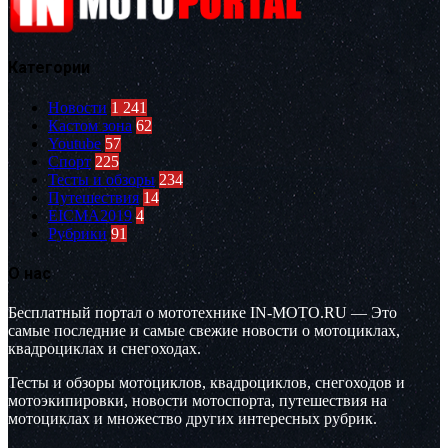
Категории
Новости
1 241
Кастом зона
62
Youtube
57
Спорт
225
Тесты и обзоры
234
Путешествия
14
EICMA2019
4
Рубрики
91
О нас
Бесплатный портал о мототехнике IN-MOTO.RU — Это
самые последние и самые свежие новости о мотоциклах,
квадроциклах и снегоходах.
Тесты и обзоры мотоциклов, квадроциклов, снегоходов и
мотоэкипировки, новости мотоспорта, путешествия на
мотоциклах и множество других интересных рубрик.