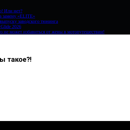
о! Или нет?
на замену «ELITE»
 выпуску заводского тюнинга
 Glide 2026
о не может избавиться от жены в мотопутешествии!
ы такое?!