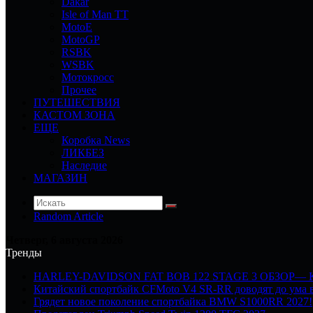
Dakar
Isle of Man TT
MotoE
MotoGP
RSBK
WSBK
Мотокросс
Прочее
ПУТЕШЕСТВИЯ
КАСТОМ ЗОНА
ЕЩЕ
Коробка News
ЛИКБЕЗ
Наследие
МАГАЗИН
Random Article
Четверг, 6 августа 2026
Тренды
HARLEY-DAVIDSON FAT BOB 122 STAGE 3 ОБЗОР—
Китайский спортбайк CFMoto V4 SR-RR доводят до ума в
Грядет новое поколение спортбайка BMW S1000RR 2027!