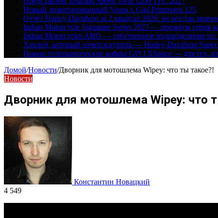
Представлен Triumph Speed Twin 1200 TFC 2027
Новый лимитированный Vespa x Gigi Primavera 125
Отчёт Harley-Davidson за 2 квартал 2026: не всё так мрачн
Indian Motorcycle Signature Series 2027 — премиум серия 
Indian Motorcycles ARO — собственное подразделение по
Харлей, который хочется купить — Harley-Davidson Super
Новые телескопические кофры GIVI XSpace — для тех, кт
Домой
/
Новости
/
Дворник для мотошлема Wipey: что ты такое?!
Новости
Дворник для мотошлема Wipey: что т
Константин Новацкий
4 549