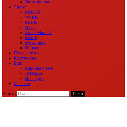
Экипировка
Спорт
MotoGP
WSBK
RSBK
Dakar
Isle of Man TT
MotoE
Мотокросс
Прочее
Путешествия
Кастом зона
Еще
Коробка News
ЛИКБЕЗ
Наследие
Магазин
Найти: