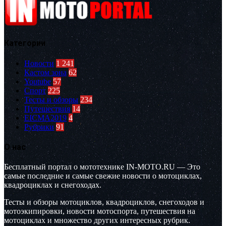
Категории
Новости
1 241
Кастом зона
62
Youtube
57
Спорт
225
Тесты и обзоры
234
Путешествия
14
EICMA2019
4
Рубрики
91
О нас
Бесплатный портал о мототехнике IN-MOTO.RU — Это
самые последние и самые свежие новости о мотоциклах,
квадроциклах и снегоходах.
Тесты и обзоры мотоциклов, квадроциклов, снегоходов и
мотоэкипировки, новости мотоспорта, путешествия на
мотоциклах и множество других интересных рубрик.