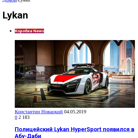
Lykan
Коробка News
Константин Новацкий
04.05.2019
0
2 183
Полицейский Lykan HyperSport появился в
Абу-Даби