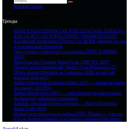
Random Article
Воскресенье, 9 августа 2026
Тренды
HARLEY-DAVIDSON FAT BOB 122 STAGE 3 ОБЗОР—
КОГДА ВСЕ ПО ВЗРОСЛОМУ! | PROMOTO TEST
Китайский спортбайк CFMoto V4 SR-RR доводят до ума
в итальянской аэротрубе
Грядет новое поколение спортбайка BMW S1000RR
2027!
Представлен Triumph Speed Twin 1200 TFC 2027
Новый лимитированный Vespa x Gigi Primavera 125
Отчёт Harley-Davidson за 2 квартал 2026: не всё так
мрачно! Или нет?
Indian Motorcycle Signature Series 2027 — премиум серия
на замену «ELITE»
Indian Motorcycles ARO — собственное подразделение
по выпуску заводского тюнинга
Харлей, который хочется купить — Harley-Davidson
Super Glide 2026
Новые телескопические кофры GIVI XSpace — для тех,
кто не может избавиться от жены в мотопутешествии!
Домой
/
Lykan