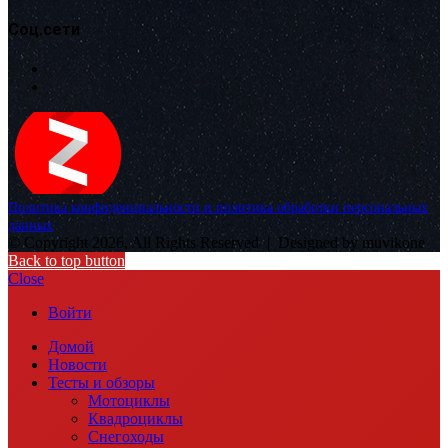
Соц.сети
Политика конфиденциальности и политика обработки персональных
данных
© Copyright 2026, All Rights Reserved |
Designed by muvikone
Back to top button
Close
Войти
Домой
Новости
Тесты и обзоры
Мотоциклы
Квадроциклы
Снегоходы