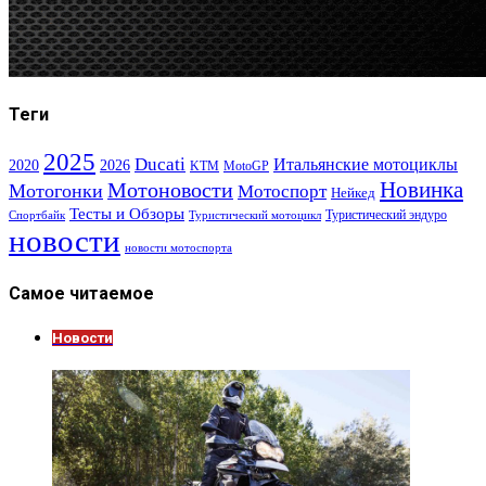
Теги
2025
Ducati
Итальянские мотоциклы
2020
2026
KTM
MotoGP
Новинка
Мотоновости
Мотогонки
Мотоспорт
Нейкед
Тесты и Обзоры
Туристический эндуро
Спортбайк
Туристический мотоцикл
новости
новости мотоспорта
Самое читаемое
Новости