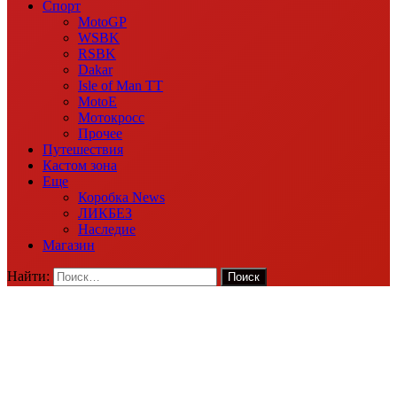
Спорт
MotoGP
WSBK
RSBK
Dakar
Isle of Man TT
MotoE
Мотокросс
Прочее
Путешествия
Кастом зона
Еще
Коробка News
ЛИКБЕЗ
Наследие
Магазин
Найти: