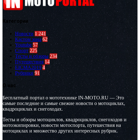
Категории
Новости
1 241
Кастом зона
62
Youtube
57
Спорт
225
Тесты и обзоры
234
Путешествия
14
EICMA2019
4
Рубрики
91
О нас
Бесплатный портал о мототехнике IN-MOTO.RU — Это
самые последние и самые свежие новости о мотоциклах,
квадроциклах и снегоходах.
Тесты и обзоры мотоциклов, квадроциклов, снегоходов и
мотоэкипировки, новости мотоспорта, путешествия на
мотоциклах и множество других интересных рубрик.