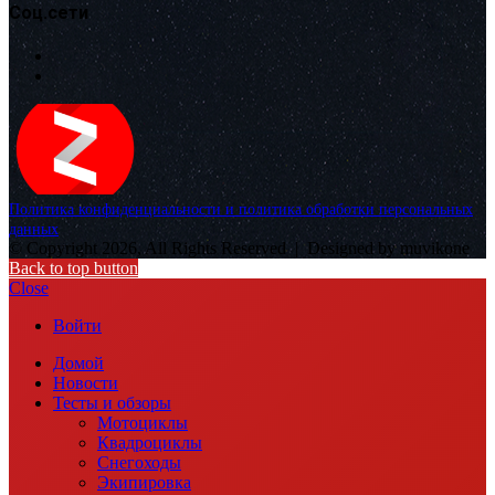
Соц.сети
Политика конфиденциальности и политика обработки персональных
данных
© Copyright 2026, All Rights Reserved |
Designed by muvikone
Back to top button
Close
Войти
Домой
Новости
Тесты и обзоры
Мотоциклы
Квадроциклы
Снегоходы
Экипировка