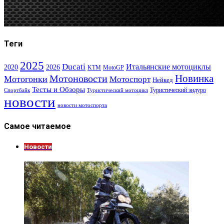
Теги
2025
Ducati
Итальянские мотоциклы
2020
2026
KTM
MotoGP
Новинка
Мотоновости
Мотогонки
Мотоспорт
Нейкед
Тесты и Обзоры
Туристический эндуро
Спортбайк
Туристический мотоцикл
новости
новости мотоспорта
Самое читаемое
Новости