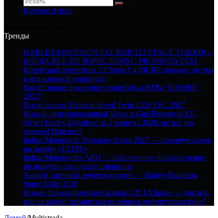
Random Article
Воскресенье, 9 августа 2026
Тренды
HARLEY-DAVIDSON FAT BOB 122 STAGE 3 ОБЗОР—
КОГДА ВСЕ ПО ВЗРОСЛОМУ! | PROMOTO TEST
Китайский спортбайк CFMoto V4 SR-RR доводят до ума
в итальянской аэротрубе
Грядет новое поколение спортбайка BMW S1000RR
2027!
Представлен Triumph Speed Twin 1200 TFC 2027
Новый лимитированный Vespa x Gigi Primavera 125
Отчёт Harley-Davidson за 2 квартал 2026: не всё так
мрачно! Или нет?
Indian Motorcycle Signature Series 2027 — премиум серия
на замену «ELITE»
Indian Motorcycles ARO — собственное подразделение
по выпуску заводского тюнинга
Харлей, который хочется купить — Harley-Davidson
Super Glide 2026
Новые телескопические кофры GIVI XSpace — для тех,
кто не может избавиться от жены в мотопутешествии!
Домой
/
Multistrada