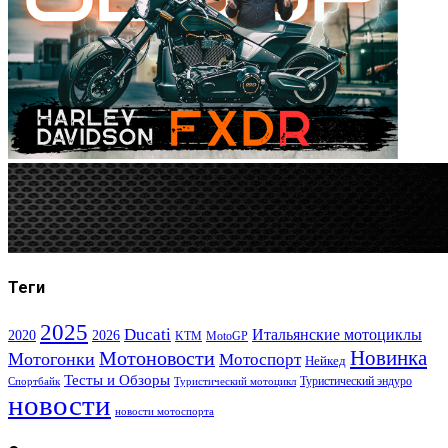
Теги
2025
Ducati
Итальянские мотоциклы
2020
2026
KTM
MotoGP
Новинка
Мотоновости
Мотогонки
Мотоспорт
Нейкед
Тесты и Обзоры
Туристический эндуро
Спортбайк
Туристический мотоцикл
новости
новости мотоспорта