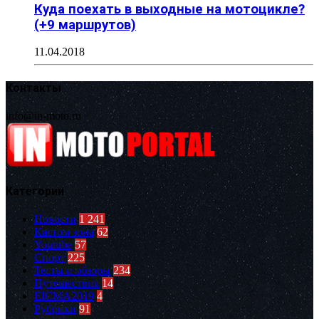
Куда поехать в выходные на мотоцикле?
(+9 маршрутов)
11.04.2018
Контакты
info@in-moto.ru
Категории
Новости
1 241
Кастом зона
62
Youtube
57
Спорт
225
Тесты и обзоры
234
Путешествия
14
EICMA2019
4
Рубрики
91