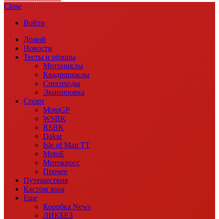
Close
Войти
Домой
Новости
Тесты и обзоры
Мотоциклы
Квадроциклы
Снегоходы
Экипировка
Спорт
MotoGP
WSBK
RSBK
Dakar
Isle of Man TT
MotoE
Мотокросс
Прочее
Путешествия
Кастом зона
Еще
Коробка News
ЛИКБЕЗ