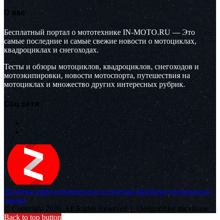
О нас
Бесплатный портал о мототехнике IN-MOTO.RU — Это
самые последние и самые свежие новости о мотоциклах,
квадроциклах и снегоходах.
Тесты и обзоры мотоциклов, квадроциклов, снегоходов и
мотоэкипировки, новости мотоспорта, путешествия на
мотоциклах и множество других интересных рубрик.
Соц.сети
Политика конфиденциальности и политика обработки персональных
данных
© Copyright 2026, All Rights Reserved |
Designed by muvikone
Back to top button