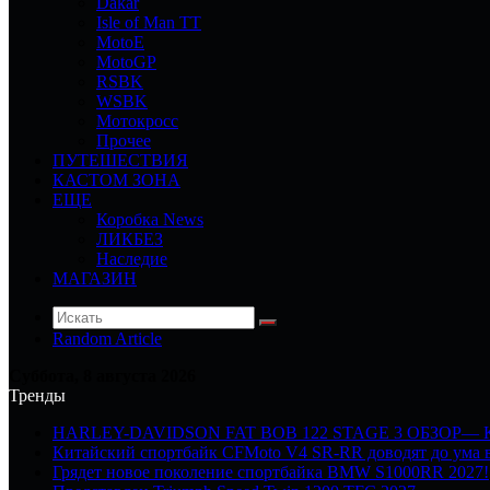
Dakar
Isle of Man TT
MotoE
MotoGP
RSBK
WSBK
Мотокросс
Прочее
ПУТЕШЕСТВИЯ
КАСТОМ ЗОНА
ЕЩЕ
Коробка News
ЛИКБЕЗ
Наследие
МАГАЗИН
Random Article
Суббота, 8 августа 2026
Тренды
HARLEY-DAVIDSON FAT BOB 122 STAGE 3 ОБЗОР—
Китайский спортбайк CFMoto V4 SR-RR доводят до ума в
Грядет новое поколение спортбайка BMW S1000RR 2027!