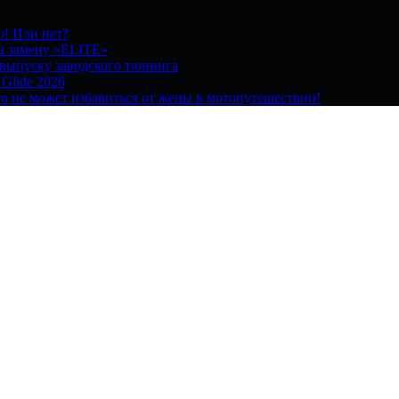
о! Или нет?
на замену «ELITE»
 выпуску заводского тюнинга
 Glide 2026
о не может избавиться от жены в мотопутешествии!