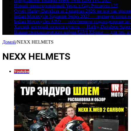
Представлен Triumph Speed Twin 1200 TFC 2027
Новый лимитированный Vespa x Gigi Primavera 125
Отчёт Harley-Davidson за 2 квартал 2026: не всё так мрачн
Indian Motorcycle Signature Series 2027 — премиум серия 
Indian Motorcycles ARO — собственное подразделение по
Харлей, который хочется купить — Harley-Davidson Super
Новые телескопические кофры GIVI XSpace — для тех, кт
Домой
/
NEXX HELMETS
NEXX HELMETS
Youtube