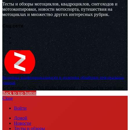
Тесты и обзоры мотоциклов, квадроциклов, снегоходов и
мотоэкипировки, новости мотоспорта, путешествия на
мотоциклах и множество других интересных рубрик.
Соц.сети
Политика конфиденциальности и политика обработки персональных
данных
© Copyright 2026, All Rights Reserved |
Designed by muvikone
Back to top button
Close
Войти
Домой
Новости
Тесты и обзоры