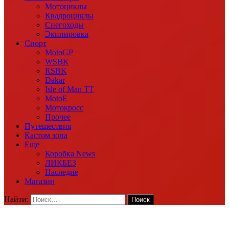
Мотоциклы
Квадроциклы
Снегоходы
Экипировка
Спорт
MotoGP
WSBK
RSBK
Dakar
Isle of Man TT
MotoE
Мотокросс
Прочее
Путешествия
Кастом зона
Еще
Коробка News
ЛИКБЕЗ
Наследие
Магазин
Найти: