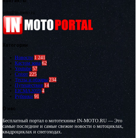
Контакты
info@in-moto.ru
Категории
Новости
1 241
Кастом зона
62
Youtube
57
Спорт
225
Тесты и обзоры
234
Путешествия
14
EICMA2019
4
Рубрики
91
О нас
Бесплатный портал о мототехнике IN-MOTO.RU — Это
самые последние и самые свежие новости о мотоциклах,
квадроциклах и снегоходах.