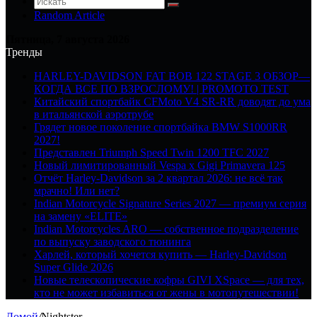
Random Article
Пятница, 7 августа 2026
Тренды
HARLEY-DAVIDSON FAT BOB 122 STAGE 3 ОБЗОР—
КОГДА ВСЕ ПО ВЗРОСЛОМУ! | PROMOTO TEST
Китайский спортбайк CFMoto V4 SR-RR доводят до ума
в итальянской аэротрубе
Грядет новое поколение спортбайка BMW S1000RR
2027!
Представлен Triumph Speed Twin 1200 TFC 2027
Новый лимитированный Vespa x Gigi Primavera 125
Отчёт Harley-Davidson за 2 квартал 2026: не всё так
мрачно! Или нет?
Indian Motorcycle Signature Series 2027 — премиум серия
на замену «ELITE»
Indian Motorcycles ARO — собственное подразделение
по выпуску заводского тюнинга
Харлей, который хочется купить — Harley-Davidson
Super Glide 2026
Новые телескопические кофры GIVI XSpace — для тех,
кто не может избавиться от жены в мотопутешествии!
Домой
/
Nightster