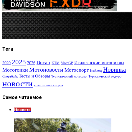
Теги
2025
Ducati
Итальянские мотоциклы
2020
2026
KTM
MotoGP
Новинка
Мотоновости
Мотогонки
Мотоспорт
Нейкед
Тесты и Обзоры
Туристический эндуро
Спортбайк
Туристический мотоцикл
новости
новости мотоспорта
Самое читаемое
Новости