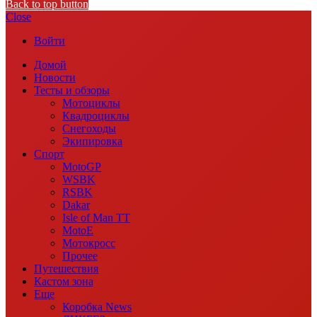
Back to top button
Close
Войти
Домой
Новости
Тесты и обзоры
Мотоциклы
Квадроциклы
Снегоходы
Экипировка
Спорт
MotoGP
WSBK
RSBK
Dakar
Isle of Man TT
MotoE
Мотокросс
Прочее
Путешествия
Кастом зона
Еще
Коробка News