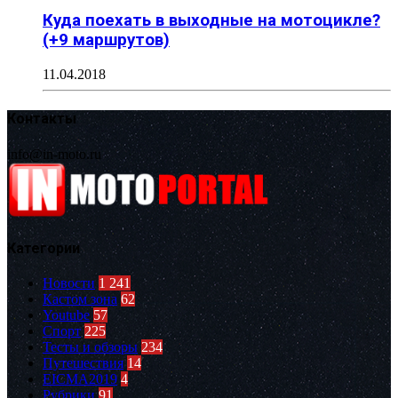
Куда поехать в выходные на мотоцикле?
(+9 маршрутов)
11.04.2018
Контакты
info@in-moto.ru
Категории
Новости
1 241
Кастом зона
62
Youtube
57
Спорт
225
Тесты и обзоры
234
Путешествия
14
EICMA2019
4
Рубрики
91