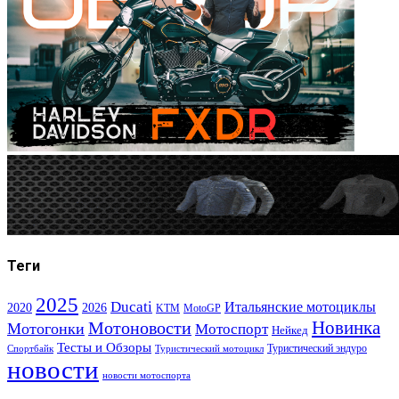
Теги
2025
Ducati
Итальянские мотоциклы
2020
2026
KTM
MotoGP
Новинка
Мотоновости
Мотогонки
Мотоспорт
Нейкед
Тесты и Обзоры
Туристический эндуро
Спортбайк
Туристический мотоцикл
новости
новости мотоспорта