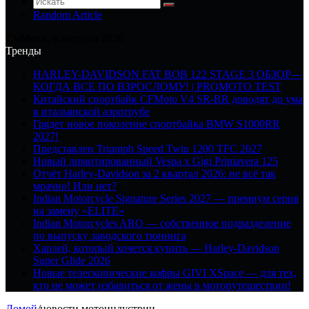
Random Article
Суббота, 8 августа 2026
Тренды
HARLEY-DAVIDSON FAT BOB 122 STAGE 3 ОБЗОР—
КОГДА ВСЕ ПО ВЗРОСЛОМУ! | PROMOTO TEST
Китайский спортбайк CFMoto V4 SR-RR доводят до ума
в итальянской аэротрубе
Грядет новое поколение спортбайка BMW S1000RR
2027!
Представлен Triumph Speed Twin 1200 TFC 2027
Новый лимитированный Vespa x Gigi Primavera 125
Отчёт Harley-Davidson за 2 квартал 2026: не всё так
мрачно! Или нет?
Indian Motorcycle Signature Series 2027 — премиум серия
на замену «ELITE»
Indian Motorcycles ARO — собственное подразделение
по выпуску заводского тюнинга
Харлей, который хочется купить — Harley-Davidson
Super Glide 2026
Новые телескопические кофры GIVI XSpace — для тех,
кто не может избавиться от жены в мотопутешествии!
Домой
/
новости мотоиндустрии