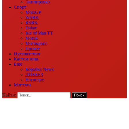
Экипировка
Спорт
MotoGP
WSBK
RSBK
Dakar
Isle of Man TT
MotoE
Мотокросс
Прочее
Путешествия
Кастом зона
Еще
Коробка News
ЛИКБЕЗ
Наследие
Магазин
Найти: