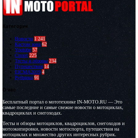
Категории
Новости
1 241
Кастом зона
62
Youtube
57
Спорт
225
Тесты и обзоры
234
Путешествия
14
EICMA2019
4
Рубрики
91
О нас
Бесплатный портал о мототехнике IN-MOTO.RU — Это
самые последние и самые свежие новости о мотоциклах,
квадроциклах и снегоходах.
Тесты и обзоры мотоциклов, квадроциклов, снегоходов и
мотоэкипировки, новости мотоспорта, путешествия на
мотоциклах и множество других интересных рубрик.