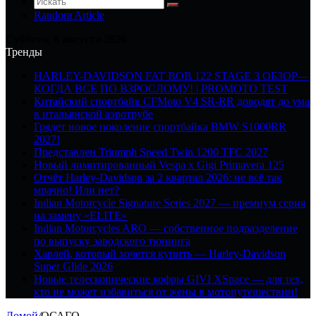
Random Article
Суббота, 8 августа 2026
Тренды
HARLEY-DAVIDSON FAT BOB 122 STAGE 3 ОБЗОР—
КОГДА ВСЕ ПО ВЗРОСЛОМУ! | PROMOTO TEST
Китайский спортбайк CFMoto V4 SR-RR доводят до ума
в итальянской аэротрубе
Грядет новое поколение спортбайка BMW S1000RR
2027!
Представлен Triumph Speed Twin 1200 TFC 2027
Новый лимитированный Vespa x Gigi Primavera 125
Отчёт Harley-Davidson за 2 квартал 2026: не всё так
мрачно! Или нет?
Indian Motorcycle Signature Series 2027 — премиум серия
на замену «ELITE»
Indian Motorcycles ARO — собственное подразделение
по выпуску заводского тюнинга
Харлей, который хочется купить — Harley-Davidson
Super Glide 2026
Новые телескопические кофры GIVI XSpace — для тех,
кто не может избавиться от жены в мотопутешествии!
Домой
/
ОСАГО