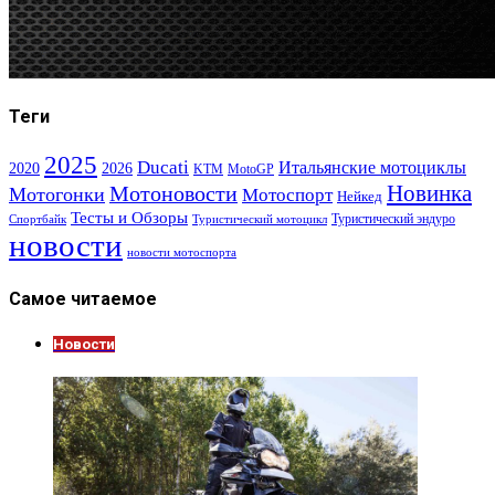
Теги
2025
Ducati
Итальянские мотоциклы
2020
2026
KTM
MotoGP
Новинка
Мотоновости
Мотогонки
Мотоспорт
Нейкед
Тесты и Обзоры
Туристический эндуро
Спортбайк
Туристический мотоцикл
новости
новости мотоспорта
Самое читаемое
Новости