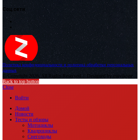
Соц.сети
Политика конфиденциальности и политика обработки персональных
данных
© Copyright 2026, All Rights Reserved |
Designed by muvikone
Back to top button
Close
Войти
Домой
Новости
Тесты и обзоры
Мотоциклы
Квадроциклы
Снегоходы