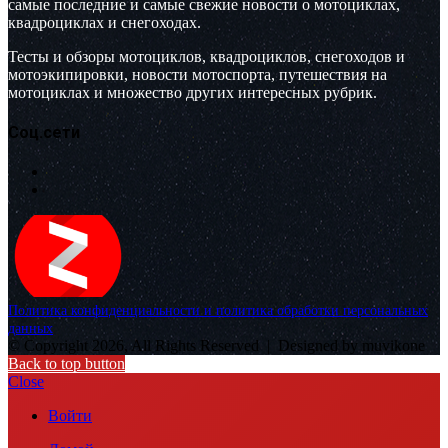
самые последние и самые свежие новости о мотоциклах,
квадроциклах и снегоходах.
Тесты и обзоры мотоциклов, квадроциклов, снегоходов и
мотоэкипировки, новости мотоспорта, путешествия на
мотоциклах и множество других интересных рубрик.
Соц.сети
Политика конфиденциальности и политика обработки персональных
данных
© Copyright 2026, All Rights Reserved |
Designed by muvikone
Back to top button
Close
Войти