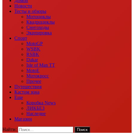
Домой
Новости
Тесты и обзоры
Мотоциклы
Квадроциклы
Снегоходы
Экипировка
Спорт
MotoGP
WSBK
RSBK
Dakar
Isle of Man TT
MotoE
Мотокросс
Прочее
Путешествия
Кастом зона
Еще
Коробка News
ЛИКБЕЗ
Наследие
Магазин
Найти: