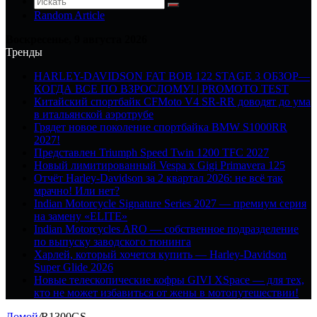
Random Article
Воскресенье, 9 августа 2026
Тренды
HARLEY-DAVIDSON FAT BOB 122 STAGE 3 ОБЗОР—
КОГДА ВСЕ ПО ВЗРОСЛОМУ! | PROMOTO TEST
Китайский спортбайк CFMoto V4 SR-RR доводят до ума
в итальянской аэротрубе
Грядет новое поколение спортбайка BMW S1000RR
2027!
Представлен Triumph Speed Twin 1200 TFC 2027
Новый лимитированный Vespa x Gigi Primavera 125
Отчёт Harley-Davidson за 2 квартал 2026: не всё так
мрачно! Или нет?
Indian Motorcycle Signature Series 2027 — премиум серия
на замену «ELITE»
Indian Motorcycles ARO — собственное подразделение
по выпуску заводского тюнинга
Харлей, который хочется купить — Harley-Davidson
Super Glide 2026
Новые телескопические кофры GIVI XSpace — для тех,
кто не может избавиться от жены в мотопутешествии!
Домой
/
R1300GS