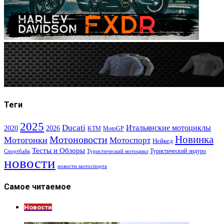
Теги
2025
Ducati
Итальянские мотоциклы
2020
2026
KTM
MotoGP
Новинка
Мотоновости
Мотогонки
Мотоспорт
Нейкед
Тесты и Обзоры
Туристический эндуро
Спортбайк
Туристический мотоцикл
новости
новости мотоспорта
Самое читаемое
Новости