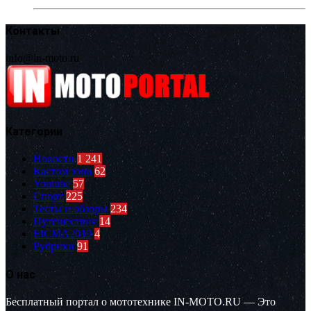
Контакты
info@in-moto.ru
Категории
Новости
1 241
Кастом зона
62
Youtube
57
Спорт
225
Тесты и обзоры
234
Путешествия
14
EICMA2019
4
Рубрики
91
О нас
Бесплатный портал о мототехнике IN-MOTO.RU — Это