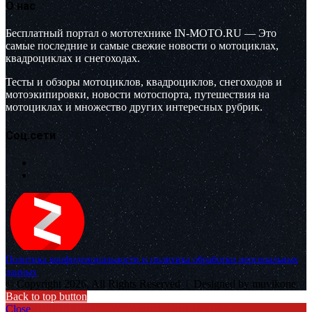
О нас
Бесплатный портал о мототехнике IN-MOTO.RU — Это
самые последние и самые свежие новости о мотоциклах,
квадроциклах и снегоходах.
Тесты и обзоры мотоциклов, квадроциклов, снегоходов и
мотоэкипировки, новости мотоспорта, путешествия на
мотоциклах и множество других интересных рубрик.
Соц.сети
Политика конфиденциальности и политика обработки персональных
данных
© Copyright 2026, All Rights Reserved |
Designed by muvikone
Back to top button
Close