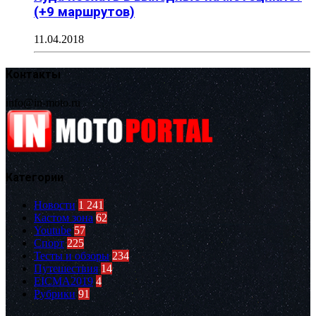
(+9 маршрутов)
11.04.2018
Контакты
info@in-moto.ru
Категории
Новости
1 241
Кастом зона
62
Youtube
57
Спорт
225
Тесты и обзоры
234
Путешествия
14
EICMA2019
4
Рубрики
91