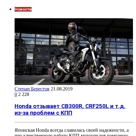
Новости
Степан Берестов
21.08.2019
0
2 228
Honda отзывает CB300R, CRF250L и т.д.
из-за проблем с КПП
Японская Honda всегда славилась своей надежности, а
про качественную работу КПП мотоциклов компании