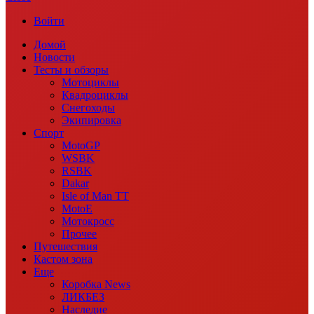
Войти
Домой
Новости
Тесты и обзоры
Мотоциклы
Квадроциклы
Снегоходы
Экипировка
Спорт
MotoGP
WSBK
RSBK
Dakar
Isle of Man TT
MotoE
Мотокросс
Прочее
Путешествия
Кастом зона
Еще
Коробка News
ЛИКБЕЗ
Наследие