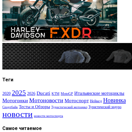
Теги
2025
Ducati
Итальянские мотоциклы
2020
2026
KTM
MotoGP
Новинка
Мотоновости
Мотогонки
Мотоспорт
Нейкед
Тесты и Обзоры
Туристический эндуро
Спортбайк
Туристический мотоцикл
новости
новости мотоспорта
Самое читаемое