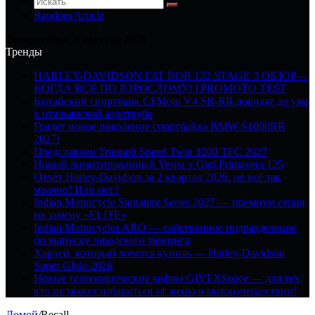
Random Article
Воскресенье, 9 августа 2026
Тренды
HARLEY-DAVIDSON FAT BOB 122 STAGE 3 ОБЗОР—
КОГДА ВСЕ ПО ВЗРОСЛОМУ! | PROMOTO TEST
Китайский спортбайк CFMoto V4 SR-RR доводят до ума
в итальянской аэротрубе
Грядет новое поколение спортбайка BMW S1000RR
2027!
Представлен Triumph Speed Twin 1200 TFC 2027
Новый лимитированный Vespa x Gigi Primavera 125
Отчёт Harley-Davidson за 2 квартал 2026: не всё так
мрачно! Или нет?
Indian Motorcycle Signature Series 2027 — премиум серия
на замену «ELITE»
Indian Motorcycles ARO — собственное подразделение
по выпуску заводского тюнинга
Харлей, который хочется купить — Harley-Davidson
Super Glide 2026
Новые телескопические кофры GIVI XSpace — для тех,
кто не может избавиться от жены в мотопутешествии!
Домой
/
Recall