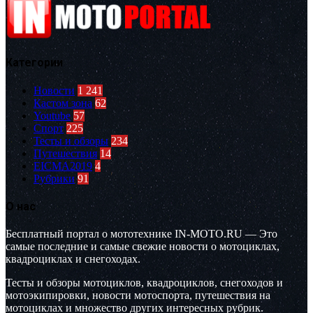
Категории
Новости
1 241
Кастом зона
62
Youtube
57
Спорт
225
Тесты и обзоры
234
Путешествия
14
EICMA2019
4
Рубрики
91
О нас
Бесплатный портал о мототехнике IN-MOTO.RU — Это
самые последние и самые свежие новости о мотоциклах,
квадроциклах и снегоходах.
Тесты и обзоры мотоциклов, квадроциклов, снегоходов и
мотоэкипировки, новости мотоспорта, путешествия на
мотоциклах и множество других интересных рубрик.