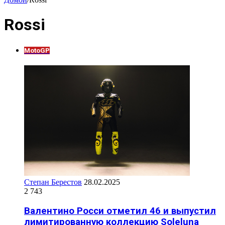
Rossi
MotoGP
Степан Берестов
28.02.2025
2 743
Валентино Росси отметил 46 и выпустил
лимитированную коллекцию Soleluna