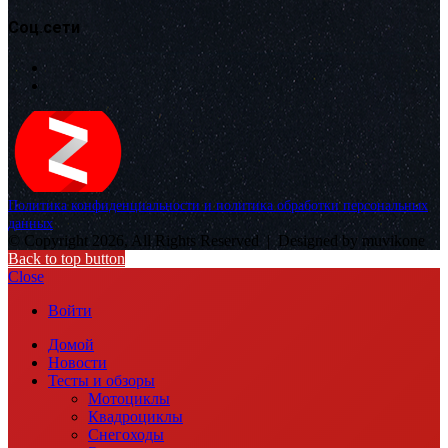
Соц.сети
Политика конфиденциальности и политика обработки персональных
данных
© Copyright 2026, All Rights Reserved |
Designed by muvikone
Back to top button
Close
Войти
Домой
Новости
Тесты и обзоры
Мотоциклы
Квадроциклы
Снегоходы