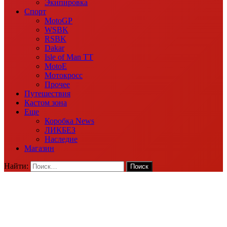
Экипировка
Спорт
MotoGP
WSBK
RSBK
Dakar
Isle of Man TT
MotoE
Мотокросс
Прочее
Путешествия
Кастом зона
Еще
Коробка News
ЛИКБЕЗ
Наследие
Магазин
Найти: