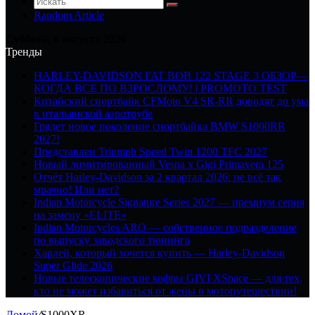
Random Article
Суббота, 8 августа 2026
Тренды
HARLEY-DAVIDSON FAT BOB 122 STAGE 3 ОБЗОР—
КОГДА ВСЕ ПО ВЗРОСЛОМУ! | PROMOTO TEST
Китайский спортбайк CFMoto V4 SR-RR доводят до ума
в итальянской аэротрубе
Грядет новое поколение спортбайка BMW S1000RR
2027!
Представлен Triumph Speed Twin 1200 TFC 2027
Новый лимитированный Vespa x Gigi Primavera 125
Отчёт Harley-Davidson за 2 квартал 2026: не всё так
мрачно! Или нет?
Indian Motorcycle Signature Series 2027 — премиум серия
на замену «ELITE»
Indian Motorcycles ARO — собственное подразделение
по выпуску заводского тюнинга
Харлей, который хочется купить — Harley-Davidson
Super Glide 2026
Новые телескопические кофры GIVI XSpace — для тех,
кто не может избавиться от жены в мотопутешествии!
Домой
/
S1000XR