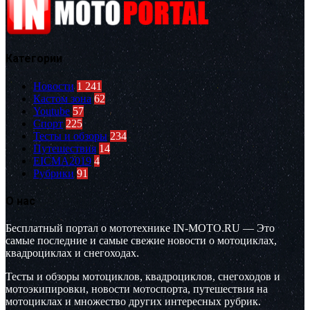
Категории
Новости
1 241
Кастом зона
62
Youtube
57
Спорт
225
Тесты и обзоры
234
Путешествия
14
EICMA2019
4
Рубрики
91
О нас
Бесплатный портал о мототехнике IN-MOTO.RU — Это
самые последние и самые свежие новости о мотоциклах,
квадроциклах и снегоходах.
Тесты и обзоры мотоциклов, квадроциклов, снегоходов и
мотоэкипировки, новости мотоспорта, путешествия на
мотоциклах и множество других интересных рубрик.