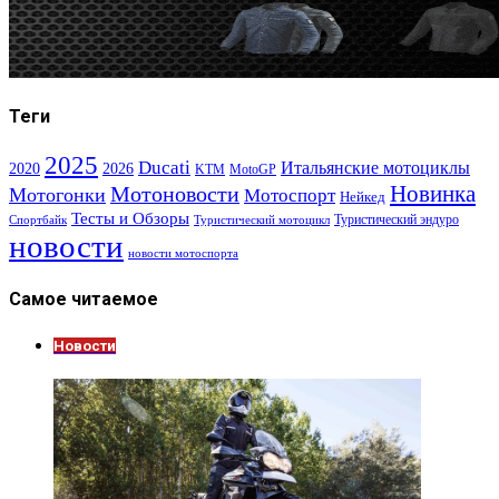
Теги
2025
Ducati
Итальянские мотоциклы
2020
2026
KTM
MotoGP
Новинка
Мотоновости
Мотогонки
Мотоспорт
Нейкед
Тесты и Обзоры
Туристический эндуро
Спортбайк
Туристический мотоцикл
новости
новости мотоспорта
Самое читаемое
Новости